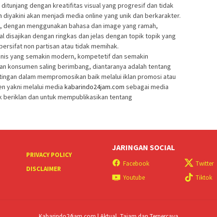
ditunjang dengan kreatifitas visual yang progresif dan tidak
m
diyakini akan menjadi media online yang unik dan berkarakter.
tis, dengan menggunakan bahasa dan image yang ramah,
ual disajikan dengan ringkas dan jelas dengan topik topik yang
bersifat non partisan atau tidak memihak.
snis yang semakin modern, kompetetif dan semakin
n konsumen saling berimbang, diantaranya adalah tentang
tingan dalam mempromosikan baik melalui iklan promosi atau
en yakni melalui media
kabarindo24jam.com
sebagai media
uk beriklan dan untuk mempublikasikan tentang
JARINGAN SOCIAL
PRIVACY POLICY
Facebook
Twitter
DISCLAIMER
Youtube
Tiktok
Kabarindo24jam.com | Aktual, Tajam dan Terpercaya