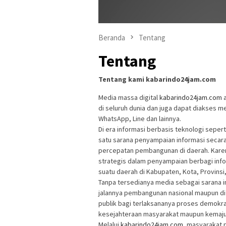
Beranda
Tentang
Tentang
Tentang kami kabarindo24jam.com
Media massa digital
kabarindo24jam.com
a
di seluruh dunia dan juga dapat diakses m
WhatsApp, Line dan lainnya.
Di era informasi berbasis teknologi seper
satu sarana penyampaian informasi secar
percepatan pembangunan di daerah. Kare
strategis dalam penyampaian berbagi inf
suatu daerah di Kabupaten, Kota, Provinsi,
Tanpa tersedianya media sebagai sarana i
jalannya pembangunan nasional maupun di 
publik bagi terlaksananya proses demokra
kesejahteraan masyarakat maupun kemaju
Melalui
kabarindo24jam.com
, masyarakat 