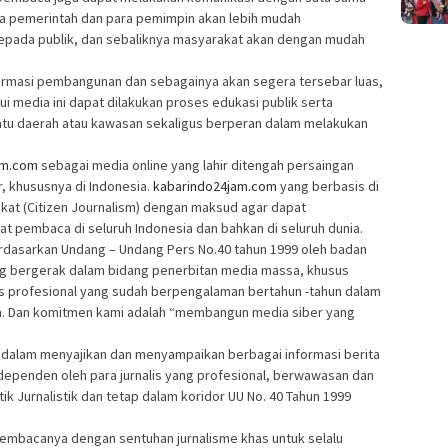
aka pemerintah dan para pemimpin akan lebih mudah
epada publik, dan sebaliknya masyarakat akan dengan mudah
.
formasi pembangunan dan sebagainya akan segera tersebar luas,
ui media ini dapat dilakukan proses edukasi publik serta
u daerah atau kawasan sekaligus berperan dalam melakukan
am.com
sebagai media online yang lahir ditengah persaingan
r, khususnya di Indonesia.
kabarindo24jam.com
yang berbasis di
kat (Citizen Journalism) dengan maksud agar dapat
pembaca di seluruh Indonesia dan bahkan di seluruh dunia.
rdasarkan Undang – Undang Pers No.40 tahun 1999 oleh badan
 bergerak dalam bidang penerbitan media massa, khusus
alis profesional yang sudah berpengalaman bertahun -tahun dalam
ya. Dan komitmen kami adalah “membangun media siber yang
 dalam menyajikan dan menyampaikan berbagai informasi berita
independen oleh para jurnalis yang profesional, berwawasan dan
ik Jurnalistik dan tetap dalam koridor UU No. 40 Tahun 1999
embacanya dengan sentuhan jurnalisme khas untuk selalu