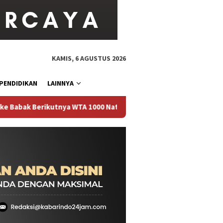
KAMIS, 6 AGUSTUS 2026
PENDIDIKAN
LAINNYA
bak Berikutnya WTA 1000 National Bank Open 2026
Ratusan