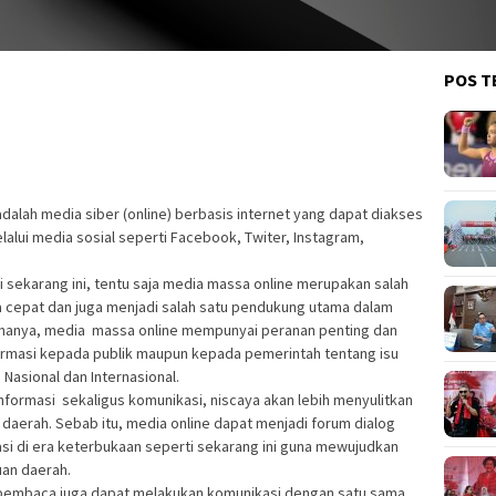
POS T
dalah media siber (online) berbasis internet yang dapat diakses
elalui media
sosial seperti Facebook, Twiter, Instagram,
ti sekarang ini, tentu saja media massa online merupakan salah
a cepat dan juga menjadi salah satu pendukung utama dalam
nanya, media massa online mempunyai peranan penting dan
ormasi kepada publik maupun kepada pemerintah tentang isu
 Nasional dan Internasional.
nformasi sekaligus komunikasi, niscaya akan lebih menyulitkan
daerah. Sebab itu, media online dapat menjadi forum dialog
si di era keterbukaan seperti sekarang ini guna mewujudkan
an daerah.
pembaca juga dapat melakukan komunikasi dengan satu sama