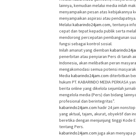
lainnya, kemudian melalui media inilah m
menyampaikan pesan atas kebijakannya k
menyampaikan aspirasi atau pendapatnya
Melalui
kabarindo24jam.com
, tentunya in
cepat dan tepat kepada publik serta melal
mendorong percepatan pembangunan suat
fungsi sebagai kontrol sosial.
Inilah amanat yang diemban
kabarindo24j
penerbitan atau penyiaran Pers di tanah ai
Indonesia, akan melibatkan peran masyara
mengakomodasi semua potensi masyarakat 
Media
kabarindo24jam.com
diterbitkan be
hukum PT. KABARINDO MEDIA PERKASA yang
berita online yang dikelola sejumlah jurn
mengelola media (Pers) dan bidang lainn
profesional dan berintegritas”.
kabarindo24jam.com
hadir 24 jam nonstop
yang aktual, tajam, akurat, obyektif dan 
beretika dengan menjunjung tinggi Kode Et
tentang Pers.
kabarindo24jam.com
juga akan menyapa p