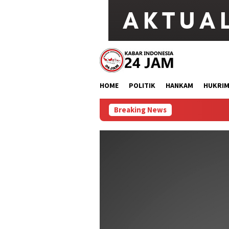
Loncat
ke
konten
HOME
POLITIK
HANKAM
HUKRI
Breaking News
Alex 