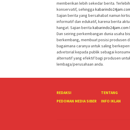
memberikan lebih sekedar berita. Terlebih 
konservatif, sehingga
kabarindo24jam.co
Sajian berita yang bersahabat namun kir
informatif dan edukatif, karena berita akt
hangat. Sajian berita
kabarindo24jam.com
Dan seiring perkembangan dunia usaha bi
berkembang, membuat posisi produsen da
bagaimana caranya untuk saling berkepen
advetorial kepada publik sebagai konsum
alternatif yang efektif bagi produsen unt
lembaga/perusahaan anda.
REDAKSI
TENTANG
PEDOMAN MEDIA SIBER
INFO IKLAN