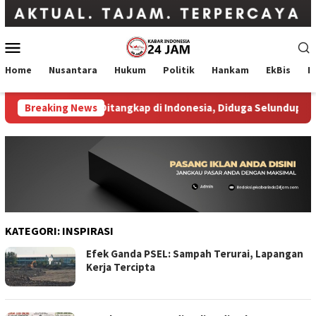
Loncat
ke
konten
Menu
Mobile
Home
Nusantara
Hukum
Politik
Hankam
EkBis
I
t Malaysia Airlines Ditangkap di Indonesia, Diduga Selundupkan Le
Breaking News
KATEGORI:
INSPIRASI
Efek Ganda PSEL: Sampah Terurai, Lapangan
Kerja Tercipta