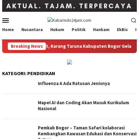
Loncat
ke
konten
Menu
Mobile
Home
Nusantara
Hukum
Politik
Hankam
EkBis
I
asalahan Masyarakat, Karang Taruna Kabupaten Bogor Gelar Sek
Breaking News
KATEGORI:
PENDIDIKAN
Influenza A Ada Ratusan Jenisnya
Mapel AI dan Coding Akan Masuk Kurikulum
Nasional
Pemkab Bogor – Taman Safari kolaborasi
Kembangkan Kawasan Edukasi dan Konservasi