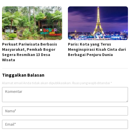
Perkuat Pariwisata Berbasis
Paris: Kota yang Terus
Masyarakat, Pemkab Bogor
Menginspirasi Kisah Cinta dari
Segera Resmikan 13 Desa
Berbagai Penjuru Dunia
Wisata
Tinggalkan Balasan
Alamat email Anda tidak akan dipublikasikan.
Ruas yang wajib ditandai
*