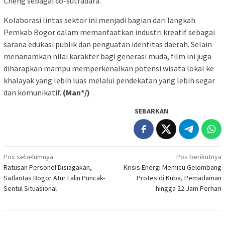
Cheng sebagai co-sutradara.
Kolaborasi lintas sektor ini menjadi bagian dari langkah
Pemkab Bogor dalam memanfaatkan industri kreatif sebagai
sarana edukasi publik dan penguatan identitas daerah. Selain
menanamkan nilai karakter bagi generasi muda, film ini juga
diharapkan mampu memperkenalkan potensi wisata lokal ke
khalayak yang lebih luas melalui pendekatan yang lebih segar
dan komunikatif.
(Man*/)
SEBARKAN
Navigasi
Pos sebelumnya
Pos berikutnya
Ratusan Personel Disiagakan,
Krisis Energi Memicu Gelombang
pos
Satlantas Bogor Atur Lalin Puncak-
Protes di Kuba, Pemadaman
Sentul Situasional
hingga 22 Jam Perhari