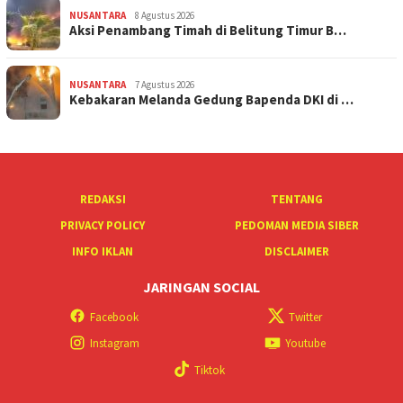
NUSANTARA
8 Agustus 2026
Aksi Penambang Timah di Belitung Timur B…
NUSANTARA
7 Agustus 2026
Kebakaran Melanda Gedung Bapenda DKI di …
REDAKSI
TENTANG
PRIVACY POLICY
PEDOMAN MEDIA SIBER
INFO IKLAN
DISCLAIMER
JARINGAN SOCIAL
Facebook
Twitter
Instagram
Youtube
Tiktok