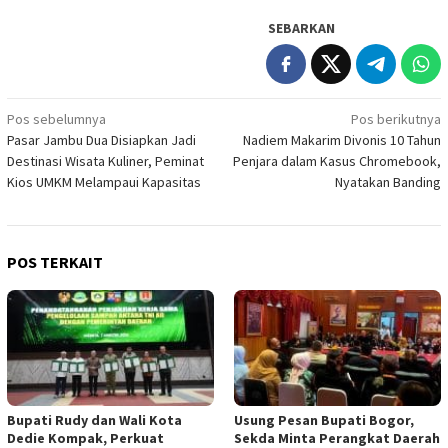
SEBARKAN
Navigasi
Pos sebelumnya
Pos berikutnya
Pasar Jambu Dua Disiapkan Jadi
Nadiem Makarim Divonis 10 Tahun
pos
Destinasi Wisata Kuliner, Peminat
Penjara dalam Kasus Chromebook,
Kios UMKM Melampaui Kapasitas
Nyatakan Banding
POS TERKAIT
Bupati Rudy dan Wali Kota
Usung Pesan Bupati Bogor,
Dedie Kompak, Perkuat
Sekda Minta Perangkat Daerah