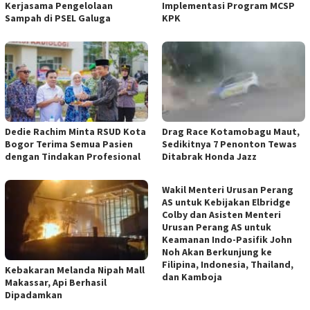
Kerjasama Pengelolaan
Implementasi Program MCSP
Sampah di PSEL Galuga
KPK
Dedie Rachim Minta RSUD Kota
Drag Race Kotamobagu Maut,
Bogor Terima Semua Pasien
Sedikitnya 7 Penonton Tewas
dengan Tindakan Profesional
Ditabrak Honda Jazz
Wakil Menteri Urusan Perang
AS untuk Kebijakan Elbridge
Colby dan Asisten Menteri
Urusan Perang AS untuk
Keamanan Indo-Pasifik John
Noh Akan Berkunjung ke
Filipina, Indonesia, Thailand,
Kebakaran Melanda Nipah Mall
dan Kamboja
Makassar, Api Berhasil
Dipadamkan