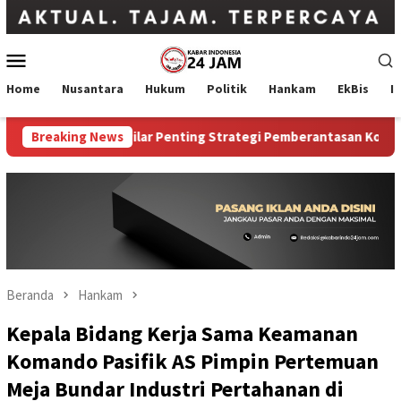
Loncat
ke
konten
Menu
Mobile
Home
Nusantara
Hukum
Politik
Hankam
EkBis
I
di Salah Satu Pilar Penting Strategi Pemberantasan Korupsi
Breaking News
Beranda
Hankam
Kepala Bidang Kerja Sama Keamanan
Komando Pasifik AS Pimpin Pertemuan
Meja Bundar Industri Pertahanan di