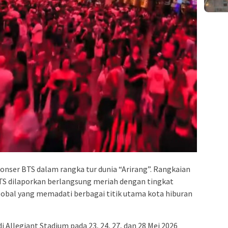
konser BTS dalam rangka tur dunia “Arirang”. Rangkaian
BTS dilaporkan berlangsung meriah dengan tingkat
lobal yang memadati berbagai titik utama kota hiburan
Allegiant Stadium pada 23, 24, 27, dan 28 Mei 2026