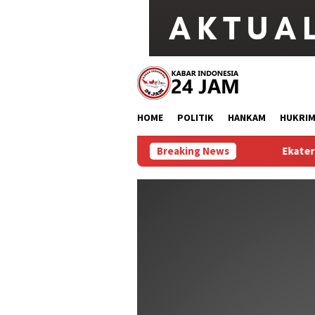
Loncat
ke
konten
HOME
POLITIK
HANKAM
HUKRI
Breaking News
Ekaterina Alexandrova Singki