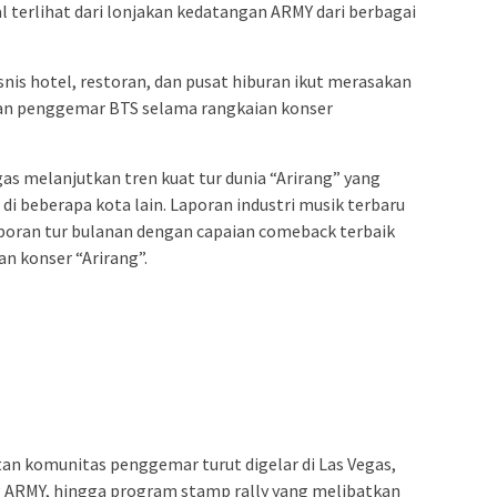
terlihat dari lonjakan kedatangan ARMY dari berbagai
nis hotel, restoran, dan pusat hiburan ikut merasakan
uan penggemar BTS selama rangkaian konser
as melanjutkan tren kuat tur dunia “Arirang” yang
i beberapa kota lain. Laporan industri musik terbaru
ran tur bulanan dengan capaian comeback terbaik
n konser “Arirang”.
tan komunitas penggemar turut digelar di Las Vegas,
g ARMY, hingga program stamp rally yang melibatkan