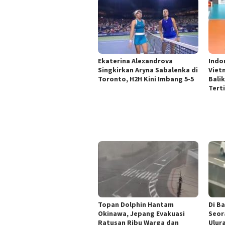
Ekaterina Alexandrova
Indo
Singkirkan Aryna Sabalenka di
Vietn
Toronto, H2H Kini Imbang 5-5
Bali
Tert
Topan Dolphin Hantam
Di B
Okinawa, Jepang Evakuasi
Seor
Ratusan Ribu Warga dan
Ulur