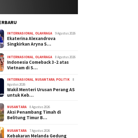
ERBARU
INTERNASIONAL
,
OLAHRAGA
9 Agustus 2026
Ekaterina Alexandrova
Singkirkan Aryna S…
INTERNASIONAL
,
OLAHRAGA
8 Agustus 2026
Indonesia Comeback 3-2 atas
Vietnam di S…
INTERNASIONAL
,
NUSANTARA
,
POLITIK
8
Agustus 2026
Wakil Menteri Urusan Perang AS
untuk Keb…
NUSANTARA
8 Agustus 2026
Aksi Penambang Timah di
Belitung Timur B…
NUSANTARA
7 Agustus 2026
Kebakaran Melanda Gedung