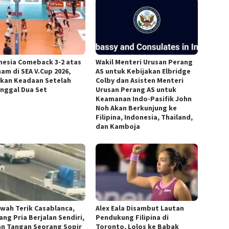
nesia Comeback 3-2 atas
Wakil Menteri Urusan Perang
am di SEA V.Cup 2026,
AS untuk Kebijakan Elbridge
kkan Keadaan Setelah
Colby dan Asisten Menteri
inggal Dua Set
Urusan Perang AS untuk
Keamanan Indo-Pasifik John
Noh Akan Berkunjung ke
Filipina, Indonesia, Thailand,
dan Kamboja
awah Terik Casablanca,
Alex Eala Disambut Lautan
ang Pria Berjalan Sendiri,
Pendukung Filipina di
an Tangan Seorang Sopir
Toronto, Lolos ke Babak