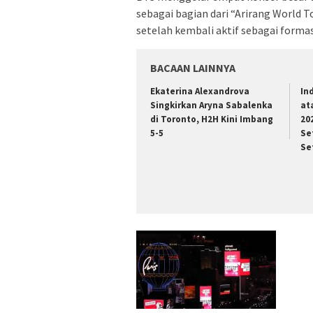
sebagai bagian dari “Arirang World T
setelah kembali aktif sebagai formas
BACAAN LAINNYA
Ekaterina Alexandrova
In
Singkirkan Aryna Sabalenka
at
di Toronto, H2H Kini Imbang
20
5-5
Se
Se