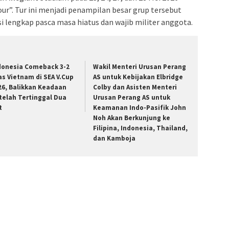
our”. Tur ini menjadi penampilan besar grup tersebut
i lengkap pasca masa hiatus dan wajib militer anggota.
donesia Comeback 3-2
Wakil Menteri Urusan Perang
as Vietnam di SEA V.Cup
AS untuk Kebijakan Elbridge
26, Balikkan Keadaan
Colby dan Asisten Menteri
telah Tertinggal Dua
Urusan Perang AS untuk
t
Keamanan Indo-Pasifik John
Noh Akan Berkunjung ke
Filipina, Indonesia, Thailand,
dan Kamboja