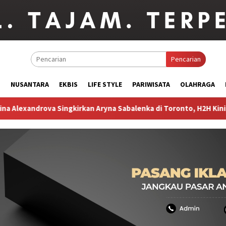
Pencarian
M
NUSANTARA
EKBIS
LIFE STYLE
PARIWISATA
OLAHRAGA
rkan Aryna Sabalenka di Toronto, H2H Kini Imbang 5-5
Ind