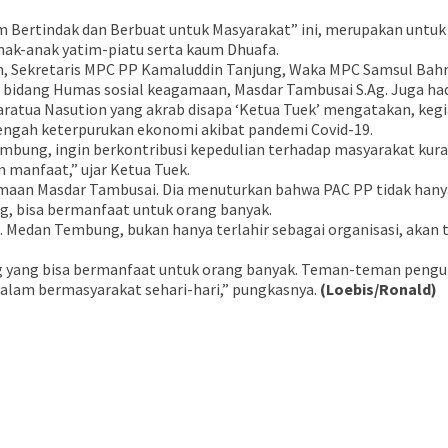
am Bertindak dan Berbuat untuk Masyarakat” ini, merupakan untu
nak-anak yatim-piatu serta kaum Dhuafa.
ah, Sekretaris MPC PP Kamaluddin Tanjung, Waka MPC Samsul Bah
a bidang Humas sosial keagamaan, Masdar Tambusai S.Ag. Juga h
a Nasution yang akrab disapa ‘Ketua Tuek’ mengatakan, kegiat
engah keterpurukan ekonomi akibat pandemi Covid-19.
bung, ingin berkontribusi kepedulian terhadap masyarakat kura
manfaat,” ujar Ketua Tuek.
aan Masdar Tambusai. Dia menuturkan bahwa PAC PP tidak hanya m
g, bisa bermanfaat untuk orang banyak.
c. Medan Tembung, bukan hanya terlahir sebagai organisasi, akan
rang yang bisa bermanfaat untuk orang banyak. Teman-teman pen
alam bermasyarakat sehari-hari,” pungkasnya.
(Loebis/Ronald)