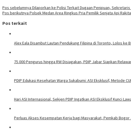
Pos sebelumnya
Dilaporkan ke Polisi Terkait Dugaan Penipuan, Sekretari
Pos berikutnya
Polsek Medan Area Ringkus Pria Pemilik Senjata Api Rakit
Pos terkait
Alex Eala Disambut Lautan Pendukung Filipina di Toronto, Lolos ke
75.000 Pengurus hingga RW Disiagakan, PDIP Jabar Siapkan Relawa
PDIP Edukasi Kesehatan Warga Sukabumi: ASI Eksklusif, Metode CU
Hari ASI Internasional, Sekjen PDIP Ingatkan ASI Eksklusif Kunci Law
Perluas Akses Kesempatan Kerja bagi Masyarakat, Pemkab Bogor J