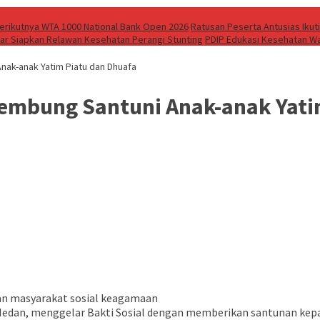
 Berikutnya WTA 1000 National Bank Open 2026
Ratusan Peserta Antusias Ikuti
bar Siapkan Relawan Kesehatan Perangi Stunting
PDIP Edukasi Kesehatan Wa
ak-anak Yatim Piatu dan Dhuafa
embung Santuni Anak-anak Yati
n masyarakat sosial keagamaan
an, menggelar Bakti Sosial dengan memberikan santunan kepada 