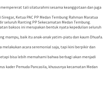
k mempererat tali silaturahmi sesama keanggotaan dan juga
ri Siregar, Ketua PAC PP Medan Tembung Rahman Maratua
adir seluruh Ranting PP Sekecamatan Medan Tembung.
an baksos ini merupakan bentuk nyata kepedulian seluruh
ng mampu, baik itu anak-anak yatim-piatu dan kaum Dhuafa.
elakukan acara seremonial saja, tapi kini berpikir dan
 tetapi bisa lebih memahami bahwa berbagi akan menjadi
gurus kader Pemuda Pancasila, khususnya kecamatan Medan