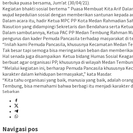
berbuka puasa bersama, Jum’at (30/04/21).
Kegiatan bhakti sosial bertema ” Puasa Membuat Kita Arif Dal
wujud kepedulian sosial dengan memberikan santunan kepada a
Dalam acara itu, hadir Ketua MPC PP Kota Medan Rahmadian S
Nasution yang didampingi Sekretaris dan Bendahara serta Ketu
Dalam sambutannya, Ketua PAC PP Medan Tembung Rahman Maratu
pengurus dan kader Pemuda Pancasila terhadap masyarakat di t
“Inilah kami Pemuda Pancasila, khususnya Kecamatan Medan Tem
Tak besar tapi semoga bisa meringankan beban dan memberikan 
Hal senada juga disampaikan Ketua bidang Humas Sosial Keagam
berbuat agar organisasi PP, khususnya di wilayah Medan Tembun
“Melalui kegiatan ini, berharap Pemuda Pancasila khususnya Ke
karakter dalam kehidupan bermasyakat,” kata Masdar.
“Kita tahu organisasi yang baik, manusia yang baik, adalah o
Tembung, bisa memahami bahwa berbagi itu menjadi karakter d
Sebarkan
Navigasi pos