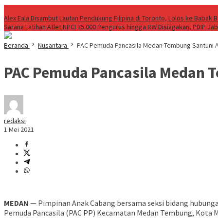
Breaking News
Alex Eala Disambut Lautan Pendukung Filipina di Toronto, Lolos ke Babak
Sarana Latihan Atlet NPCI
75.000 Pengurus hingga RW Disiagakan, PDIP Ja
Beranda
Nusantara
PAC Pemuda Pancasila Medan Tembung Santuni An
PAC Pemuda Pancasila Medan T
redaksi
1 Mei 2021
MEDAN
— Pimpinan Anak Cabang bersama seksi bidang hubunga
Pemuda Pancasila (PAC PP) Kecamatan Medan Tembung, Kota Med