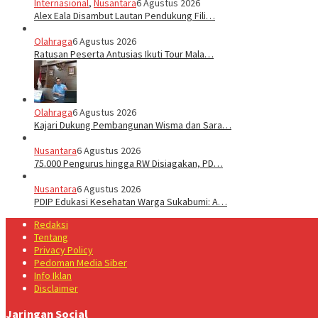
Internasional
,
Nusantara
6 Agustus 2026
Alex Eala Disambut Lautan Pendukung Fili…
Olahraga
6 Agustus 2026
Ratusan Peserta Antusias Ikuti Tour Mala…
Olahraga
6 Agustus 2026
Kajari Dukung Pembangunan Wisma dan Sara…
Nusantara
6 Agustus 2026
75.000 Pengurus hingga RW Disiagakan, PD…
Nusantara
6 Agustus 2026
PDIP Edukasi Kesehatan Warga Sukabumi: A…
Redaksi
Tentang
Privacy Policy
Pedoman Media Siber
Info Iklan
Disclaimer
Jaringan Social