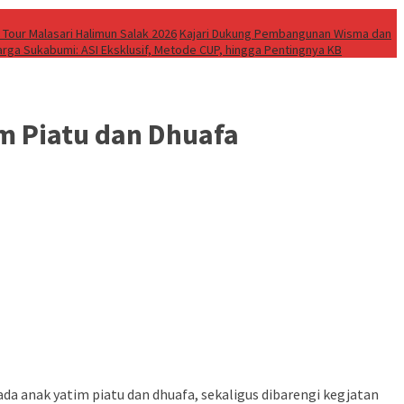
 Tour Malasari Halimun Salak 2026
Kajari Dukung Pembangunan Wisma dan
rga Sukabumi: ASI Eksklusif, Metode CUP, hingga Pentingnya KB
m Piatu dan Dhuafa
anak yatim piatu dan dhuafa, sekaligus dibarengi kegjatan