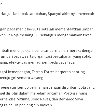
n.
erlanjut ke babak tambahan, Spanyol akhirnya memecah
ngan pada menit ke-90+1 setelah memanfaatkan umpan
ikan La Roja menang 1-0 sekaligus mengamankan tiket
embali menunjukkan identitas permainan mereka dengan
i umpan cepat, serta organisasi pertahanan yang solid.
ang, efektivitas menjadi pembeda pada laga ini.
k gol kemenangan, Ferran Torres berperan penting
menuju gol semata wayang.
di pengatur tempo permainan dengan distribusi bola yang
mpil disiplin dalam meredam ancaman Portugal yang
ernandes, Vitinha, João Neves, dan Bernardo Silva.
gga peluit panjang dibunyikan.