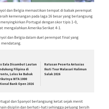
nyol dan Belgia memastikan tempat di babak perempat
 meraih kemenangan pada laga 16 besar yang berlangsung
 menyingkirkan Portugal dengan skor tipis 1-0,
at mengalahkan Amerika Serikat 4-1.
ol dan Belgia dalam duel perempat final yang
li mendatang.
ex Eala Disambut Lautan
Ratusan Peserta Antusias
ndukung Filipina di
Ikuti Tour Malasari Halimun
ronto, Lolos ke Babak
Salak 2026
rikutnya WTA 1000
tional Bank Open 2026
ortugal dan Spanyol berlangsung ketat sejak menit
n disiplin dan berhati-hati sehingga peluang bersih