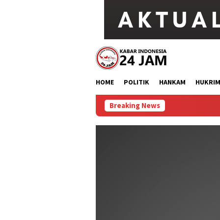
Loncat
ke
konten
HOME
POLITIK
HANKAM
HUKRI
Breaking News
Kebakaran Mel