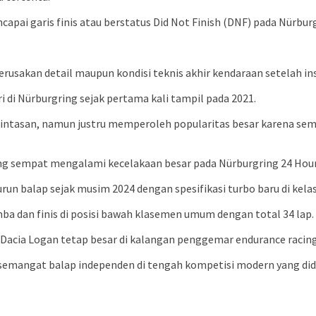
apai garis finis atau berstatus Did Not Finish (DNF) pada Nürbur
rusakan detail maupun kondisi teknis akhir kendaraan setelah insi
 di Nürburgring sejak pertama kali tampil pada 2021.
di lintasan, namun justru memperoleh popularitas besar karena 
ing sempat mengalami kecelakaan besar pada Nürburgring 24 Hou
 balap sejak musim 2024 dengan spesifikasi turbo baru di kelas
a dan finis di posisi bawah klasemen umum dengan total 34 lap. S
 Dacia Logan tetap besar di kalangan penggemar endurance racing
 semangat balap independen di tengah kompetisi modern yang did