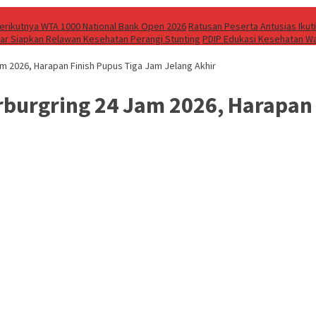
 Berikutnya WTA 1000 National Bank Open 2026
Ratusan Peserta Antusias Ikuti
bar Siapkan Relawan Kesehatan Perangi Stunting
PDIP Edukasi Kesehatan Wa
am 2026, Harapan Finish Pupus Tiga Jam Jelang Akhir
rburgring 24 Jam 2026, Harapan