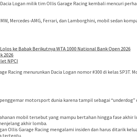
Dacia Logan milik tim Ollis Garage Racing kembali mencuri perh
BMW, Mercedes-AMG, Ferrari, dan Lamborghini, mobil sedan kompak
, Lolos ke Babak Berikutnya WTA 1000 National Bank Open 2026
ak 2026
let NPCI
age Racing menurunkan Dacia Logan nomor #300 di kelas SP3T. Mobi
penggemar motorsport dunia karena tampil sebagai “underdog” di
ahanan mobil tersebut yang mampu bertahan hingga fase akhir 
enjelang akhir lomba.
an Ollis Garage Racing mengalami insiden dan harus ditarik keluar
 tertentu.