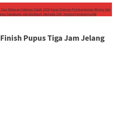
 Tour Malasari Halimun Salak 2026
Kajari Dukung Pembangunan Wisma dan
rga Sukabumi: ASI Eksklusif, Metode CUP, hingga Pentingnya KB
 Finish Pupus Tiga Jam Jelang