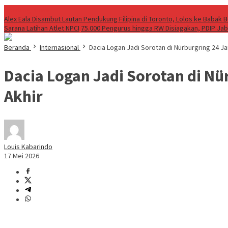
Breaking News
Alex Eala Disambut Lautan Pendukung Filipina di Toronto, Lolos ke Babak
Sarana Latihan Atlet NPCI
75.000 Pengurus hingga RW Disiagakan, PDIP Ja
Beranda
Internasional
Dacia Logan Jadi Sorotan di Nürburgring 24 J
Dacia Logan Jadi Sorotan di Nü
Akhir
Louis Kabarindo
17 Mei 2026