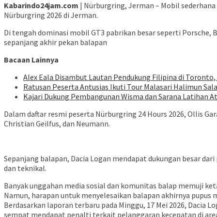
Kabarindo24jam.com
| Nürburgring, Jerman – Mobil sederhana 
Nürburgring 2026 di Jerman.
Di tengah dominasi mobil GT3 pabrikan besar seperti Porsche, 
sepanjang akhir pekan balapan
Bacaan Lainnya
Alex Eala Disambut Lautan Pendukung Filipina di Toronto
Ratusan Peserta Antusias Ikuti Tour Malasari Halimun Sal
Kajari Dukung Pembangunan Wisma dan Sarana Latihan At
Dalam daftar resmi peserta Nürburgring 24 Hours 2026, Ollis Gar
Christian Geilfus, dan Neumann.
Sepanjang balapan, Dacia Logan mendapat dukungan besar dari 
dan teknikal.
Banyak unggahan media sosial dan komunitas balap memuji ket
Namun, harapan untuk menyelesaikan balapan akhirnya pupus m
Berdasarkan laporan terbaru pada Minggu, 17 Mei 2026, Dacia Log
sempat mendapat penalti terkait pelanggaran kecepatan di area