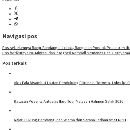
Navigasi pos
Pos sebelumnya
Banjir Bandang di Lebak, Bangunan Pondok Pesantren di 
Pos berikutnya
Isu Migrasi dan Integrasi Kembali Memanas Usai Pernyat
Pos terkait
Alex Eala Disambut Lautan Pendukung Filipina di Toronto, Lolos ke
Ratusan Peserta Antusias Ikuti Tour Malasari Halimun Salak 2026
Kajari Dukung Pembangunan Wisma dan Sarana Latihan Atlet NPCI