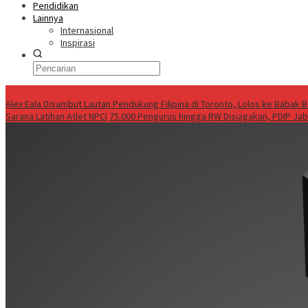
Pendidikan
Lainnya
Internasional
Inspirasi
Breaking News
Alex Eala Disambut Lautan Pendukung Filipina di Toronto, Lolos ke Babak
Sarana Latihan Atlet NPCI
75.000 Pengurus hingga RW Disiagakan, PDIP Ja