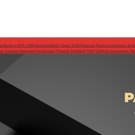
 Berikutnya WTA 1000 National Bank Open 2026
Ratusan Peserta Antusias Ikuti
bar Siapkan Relawan Kesehatan Perangi Stunting
PDIP Edukasi Kesehatan Wa