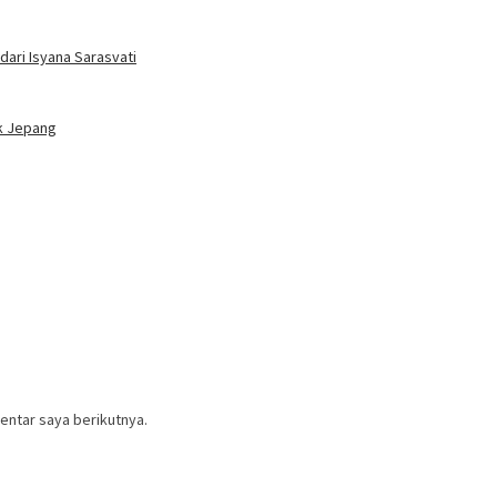
ari Isyana Sarasvati
ik Jepang
entar saya berikutnya.