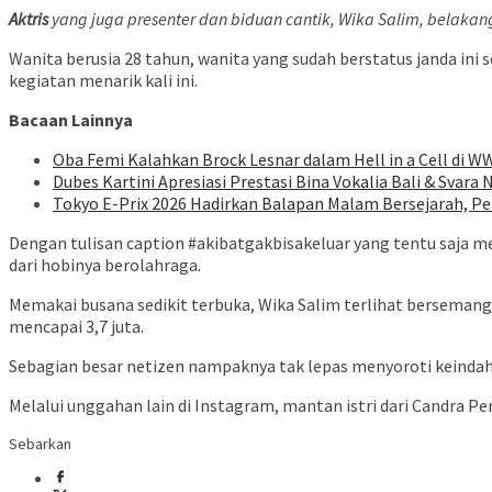
Aktris
yang juga presenter dan biduan cantik, Wika Salim, belaka
Wanita berusia 28 tahun, wanita yang sudah berstatus janda in
kegiatan menarik kali ini.
Bacaan Lainnya
Oba Femi Kalahkan Brock Lesnar dalam Hell in a Cell di
Dubes Kartini Apresiasi Prestasi Bina Vokalia Bali & Svar
Tokyo E-Prix 2026 Hadirkan Balapan Malam Bersejarah, Pe
Dengan tulisan caption #akibatgakbisakeluar yang tentu saja mer
dari hobinya berolahraga.
Memakai busana sedikit terbuka, Wika Salim terlihat bersemang
mencapai 3,7 juta.
Sebagian besar netizen nampaknya tak lepas menyoroti keindahan 
Melalui unggahan lain di Instagram, mantan istri dari Candra P
Sebarkan