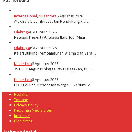
Pos Terbaru
Internasional
,
Nusantara
6 Agustus 2026
Alex Eala Disambut Lautan Pendukung Fili…
Olahraga
6 Agustus 2026
Ratusan Peserta Antusias Ikuti Tour Mala…
Olahraga
6 Agustus 2026
Kajari Dukung Pembangunan Wisma dan Sara…
Nusantara
6 Agustus 2026
75.000 Pengurus hingga RW Disiagakan, PD…
Nusantara
6 Agustus 2026
PDIP Edukasi Kesehatan Warga Sukabumi: A…
Redaksi
Tentang
Privacy Policy
Pedoman Media Siber
Info Iklan
Disclaimer
Jaringan Social