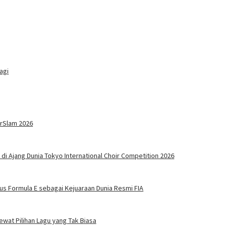
agi
erSlam 2026
a di Ajang Dunia Tokyo International Choir Competition 2026
us Formula E sebagai Kejuaraan Dunia Resmi FIA
wat Pilihan Lagu yang Tak Biasa