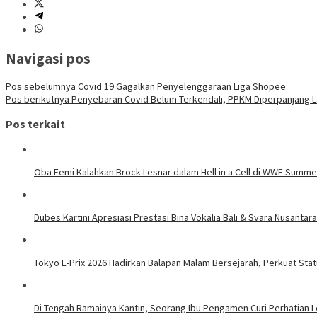
Navigasi pos
Pos sebelumnya
Covid 19 Gagalkan Penyelenggaraan Liga Shopee
Pos berikutnya
Penyebaran Covid Belum Terkendali, PPKM Diperpanjang L
Pos terkait
Oba Femi Kalahkan Brock Lesnar dalam Hell in a Cell di WWE Summ
Dubes Kartini Apresiasi Prestasi Bina Vokalia Bali & Svara Nusantar
Tokyo E-Prix 2026 Hadirkan Balapan Malam Bersejarah, Perkuat Stat
Di Tengah Ramainya Kantin, Seorang Ibu Pengamen Curi Perhatian Le