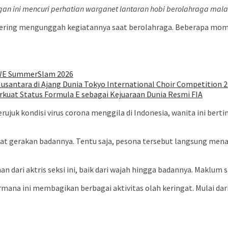
ngan ini mencuri perhatian warganet lantaran hobi berolahraga ma
i sering mengunggah kegiatannya saat berolahraga. Beberapa mome
 WWE SummerSlam 2026
a Nusantara di Ajang Dunia Tokyo International Choir Competition 
rkuat Status Formula E sebagai Kejuaraan Dunia Resmi FIA
ujuk kondisi virus corona menggila di Indonesia, wanita ini berti
at gerakan badannya. Tentu saja, pesona tersebut langsung mena
dari aktris seksi ini, baik dari wajah hingga badannya. Maklum s
ermana ini membagikan berbagai aktivitas olah keringat. Mulai da