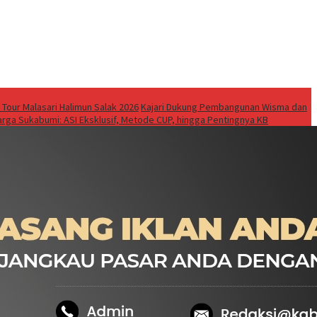
 Tour Malasari Halimun Salak 2026
Kajari Dukung Pembangunan Wisma dan
rga Sukabumi: ASI Eksklusif, Metode CUP, hingga Pentingnya KB