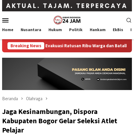
Loncat
ke
konten
Menu
Mobile
Home
Nusantara
Hukum
Politik
Hankam
EkBis
I
nawa, Jepang Evakuasi Ratusan Ribu Warga dan Batalkan Lebih 
Breaking News
Beranda
Olahraga
Jaga Kesinambungan, Dispora
Kabupaten Bogor Gelar Seleksi Atlet
Pelajar