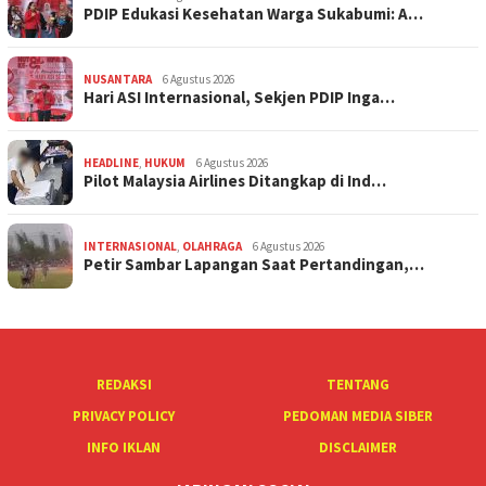
PDIP Edukasi Kesehatan Warga Sukabumi: A…
NUSANTARA
6 Agustus 2026
Hari ASI Internasional, Sekjen PDIP Inga…
HEADLINE
,
HUKUM
6 Agustus 2026
Pilot Malaysia Airlines Ditangkap di Ind…
INTERNASIONAL
,
OLAHRAGA
6 Agustus 2026
Petir Sambar Lapangan Saat Pertandingan,…
REDAKSI
TENTANG
PRIVACY POLICY
PEDOMAN MEDIA SIBER
INFO IKLAN
DISCLAIMER