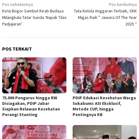
Navigasi
Pos sebelumnya
Pos berikutnya
Kota Bogor Sambut Kirab Budaya
Tata Kelola Anggaran Terbaik, SKK
pos
Milangkala Tatar Sunda ‘Napak Tilas
Migas Raih ” Jawara Of The Year
Padjajaran’
2025 “
POS TERKAIT
75.000 Pengurus hingga RW
PDIP Edukasi Kesehatan Warga
Disiagakan, PDIP Jabar
Sukabumi: ASI Eksklusif,
Siapkan Relawan Kesehatan
Metode CUP, hingga
Perangi Stunting
Pentingnya KB