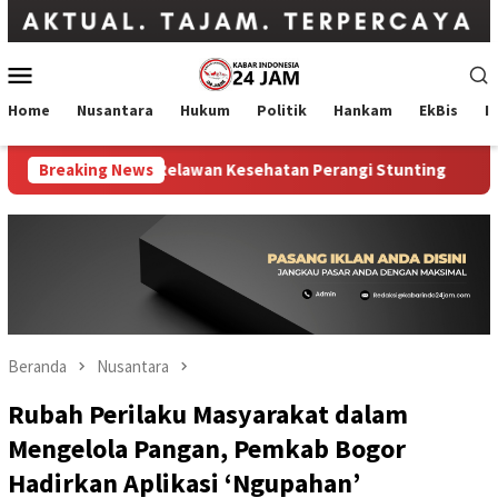
Loncat
ke
konten
Menu
Mobile
Home
Nusantara
Hukum
Politik
Hankam
EkBis
I
Jabar Siapkan Relawan Kesehatan Perangi Stunting
Breaking News
PDIP 
Beranda
Nusantara
Rubah Perilaku Masyarakat dalam
Mengelola Pangan, Pemkab Bogor
Hadirkan Aplikasi ‘Ngupahan’