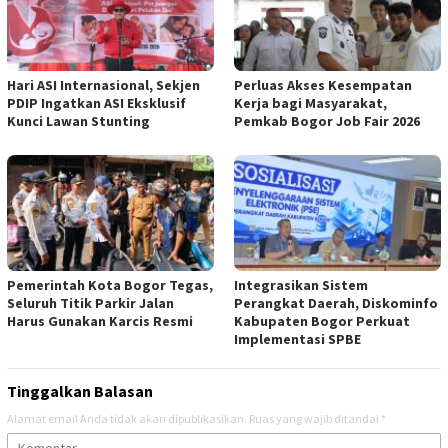
Hari ASI Internasional, Sekjen
Perluas Akses Kesempatan
PDIP Ingatkan ASI Eksklusif
Kerja bagi Masyarakat,
Kunci Lawan Stunting
Pemkab Bogor Job Fair 2026
Pemerintah Kota Bogor Tegas,
Integrasikan Sistem
Seluruh Titik Parkir Jalan
Perangkat Daerah, Diskominfo
Harus Gunakan Karcis Resmi
Kabupaten Bogor Perkuat
Implementasi SPBE
Tinggalkan Balasan
Alamat email Anda tidak akan dipublikasikan.
Ruas yang wajib ditandai
*