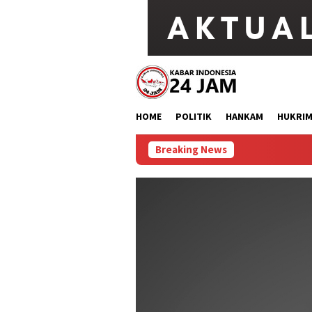
Loncat
ke
konten
HOME
POLITIK
HANKAM
HUKRI
Breaking News