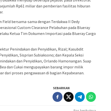
p) didakwa menyuap beberapa pejabat pada Direktorat
sejumlah Rp61 miliar dan pemberian fasilitas hiburan
r.
hn Field bersama-sama dengan Terdakwa II Dedy
erasional Custom Clearance Pelabuhan pada Blueray
 selaku Ketua Tim Dokumen Importasi pada Blueray Cargo
rektur Penindakan dan Penyidikan, Rizal; Kasubdit
Penyidikan, Sisprian Subiaksono; dan Kepala Seksi
Penindakan dan Penyidikan, Orlando Hamonangan. Suap
en Bea dan Cukai mengupayakan barang impor milik
luar dari proses pengawasan di bagian Kepabeanan.
SEBARKAN
Pos berikutnya