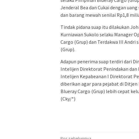
selaku Pimpinan Blueray Cargo (Gru
Jenderal Bea dan Cukai dengan uang 
dan barang mewah senilai Rp1,8 milia
Tindak pidana suap itu dilakukan Jo
Kurniawan Sukolo selaku Manager Op
Cargo (Grup) dan Terdakwa III Andri
(Grup).
Adapun penerima suap terdiri dari Di
Intelijen Direktorat Penindakan dan 
Intelijen Kepabeanan I Direktorat 
diberikan agar para pejabat di Ditj
Blueray Cargo (Grup) lebih cepat ke
(Cky/*)
Pos sebelumnya