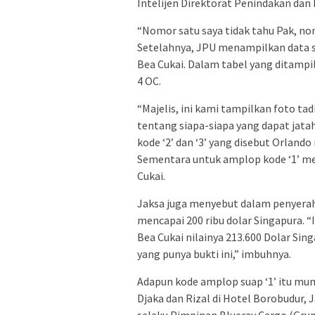
Intelijen Direktorat Penindakan dan 
“Nomor satu saya tidak tahu Pak, nom
Setelahnya, JPU menampilkan data 
Bea Cukai. Dalam tabel yang ditampilk
4 OC.
“Majelis, ini kami tampilkan foto t
tentang siapa-siapa yang dapat jata
kode ‘2’ dan ‘3’ yang disebut Orland
Sementara untuk amplop kode ‘1’ me
Cukai.
Jaksa juga menyebut dalam penyeraha
mencapai 200 ribu dolar Singapura. “I
Bea Cukai nilainya 213.600 Dolar Sin
yang punya bukti ini,” imbuhnya.
Adapun kode amplop suap ‘1’ itu mu
Djaka dan Rizal di Hotel Borobudur, 