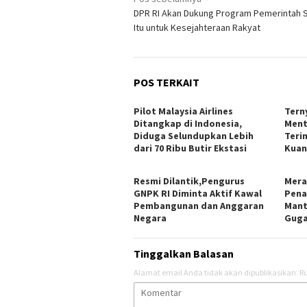
Navigasi
DPR RI Akan Dukung Program Pemerintah 
pos
Itu untuk Kesejahteraan Rakyat
POS TERKAIT
Pilot Malaysia Airlines
Tern
Ditangkap di Indonesia,
Ment
Diduga Selundupkan Lebih
Teri
dari 70 Ribu Butir Ekstasi
Kuan
Resmi Dilantik,Pengurus
Mera
GNPK RI Diminta Aktif Kawal
Pena
Pembangunan dan Anggaran
Mant
Negara
Guga
Tinggalkan Balasan
Alamat email Anda tidak akan dipublikasikan.
Ru