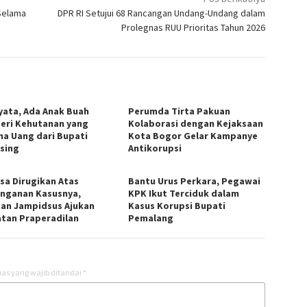
Selama
DPR RI Setujui 68 Rancangan Undang-Undang dalam
Prolegnas RUU Prioritas Tahun 2026
yata, Ada Anak Buah
Perumda Tirta Pakuan
eri Kehutanan yang
Kolaborasi dengan Kejaksaan
ma Uang dari Bupati
Kota Bogor Gelar Kampanye
sing
Antikorupsi
sa Dirugikan Atas
Bantu Urus Perkara, Pegawai
nganan Kasusnya,
KPK Ikut Terciduk dalam
an Jampidsus Ajukan
Kasus Korupsi Bupati
tan Praperadilan
Pemalang
as yang wajib ditandai
*