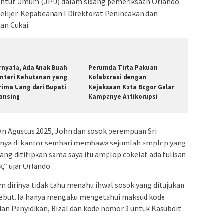
nuntut Umum (JPU) dalam sidang pemeriksaan Orlando
elijen Kepabeanan I Direktorat Penindakan dan
an Cukai.
rnyata, Ada Anak Buah
Perumda Tirta Pakuan
nteri Kehutanan yang
Kolaborasi dengan
rima Uang dari Bupati
Kejaksaan Kota Bogor Gelar
ansing
Kampanye Antikorupsi
n Agustus 2025, John dan sosok perempuan Sri
rinya di kantor sembari membawa sejumlah amplop yang
yang dititipkan sama saya itu amplop cokelat ada tulisan
,” ujar Orlando.
 dirinya tidak tahu menahu ihwal sosok yang ditujukan
ebut. Ia hanya mengaku mengetahui maksud kode
an Penyidikan, Rizal dan kode nomor 3 untuk Kasubdit