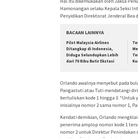
Hal itu dikemukakan oleh Jaksa Pe
Hamonangan selaku Kepala Seksi Int
Penyidikan Direktorat Jenderal Bea d
BACAAN LAINNYA
Pilot Malaysia Airlines
Te
Ditangkap di Indonesia,
Me
Diduga Selundupkan Lebih
Te
dari 70 Ribu Butir Ekstasi
Ku
Orlando awalnya menyebut pada bula
Pangastuti atau Tuti mendatangi di
bertuliskan kode 1 hingga 3. “Untuk 
inisialnya nomor 2 sama nomor 1, Pak
Kendati demikian, Orlando mengklaim
penerima amplop nomor kode 1 ters
nomor 2 untuk Direktur Penindakan d