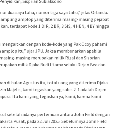
Penyidikan, Sisprian Subiaksono.
or dua saya tahu, nomor tiga saya tahu,” jelas Orlando.
sampling amplop yang diterima masing-masing pejabat
an, terdapat kode 1 DIR, 2 BR, 3 SIS, 4 HEN, 4 BY hingga
adi mengaitkan dengan kode-kode yang Pak Ocoy pahami
h amplop itu,” ujar JPU. Jaksa membenarkan apabila
o masing-masing merupakan milik Rizal dan Sisprian.
rupakan milik Djaka Budi Utama selaku Dirjen Bea dan
n di bulan Agustus itu, total uang yang diterima Djaka
zin Majelis, kami tegaskan yang sales 2-1 adalah Dirjen
gapura. Itu kami yang tegaskan ya, kami, karena kami
ncul setelah adanya pertemuan antara John Field dengan
Jakarta Pusat, pada 22 Juli 2025. Sebelumnya John Field