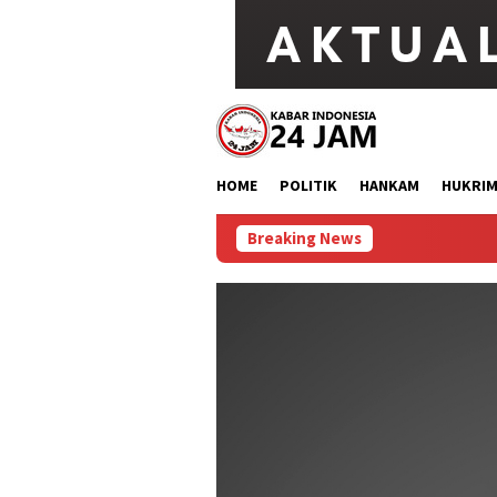
Loncat
ke
konten
HOME
POLITIK
HANKAM
HUKRI
Breaking News