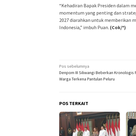
“Kehadiran Bapak Presiden dalam 
momentum yang penting dan strate
2027 diarahkan untuk memberikan ma
Indonesia,” imbuh Puan.
(Cok/*)
Navigasi
Pos sebelumnya
Denpom III Siliwangi Beberkan Kronologis 
pos
Warga Terkena Pantulan Peluru
POS TERKAIT