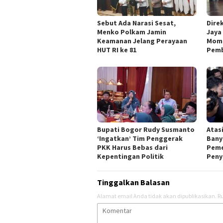
Sebut Ada Narasi Sesat,
Dire
Menko Polkam Jamin
Jaya
Keamanan Jelang Perayaan
Mom
HUT RI ke 81
Pem
Bupati Bogor Rudy Susmanto
Atas
‘Ingatkan’ Tim Penggerak
Bany
PKK Harus Bebas dari
Peme
Kepentingan Politik
Peny
Tinggalkan Balasan
Alamat email Anda tidak akan dipublikasikan.
Ru