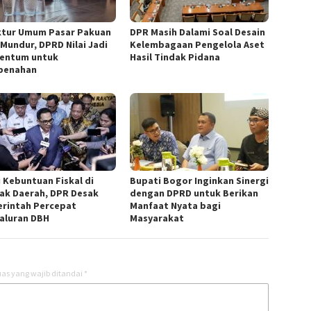
ktur Umum Pasar Pakuan
DPR Masih Dalami Soal Desain
 Mundur, DPRD Nilai Jadi
Kelembagaan Pengelola Aset
entum untuk
Hasil Tindak Pidana
benahan
i Kebuntuan Fiskal di
Bupati Bogor Inginkan Sinergi
ak Daerah, DPR Desak
dengan DPRD untuk Berikan
rintah Percepat
Manfaat Nyata bagi
aluran DBH
Masyarakat
as yang wajib ditandai
*