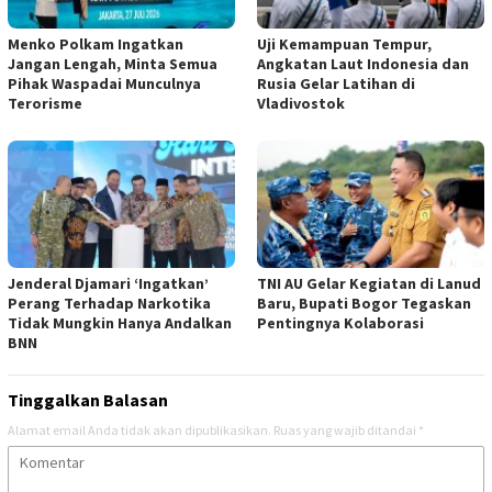
Menko Polkam Ingatkan
Uji Kemampuan Tempur,
Jangan Lengah, Minta Semua
Angkatan Laut Indonesia dan
Pihak Waspadai Munculnya
Rusia Gelar Latihan di
Terorisme
Vladivostok
Jenderal Djamari ‘Ingatkan’
TNI AU Gelar Kegiatan di Lanud
Perang Terhadap Narkotika
Baru, Bupati Bogor Tegaskan
Tidak Mungkin Hanya Andalkan
Pentingnya Kolaborasi
BNN
Tinggalkan Balasan
Alamat email Anda tidak akan dipublikasikan.
Ruas yang wajib ditandai
*