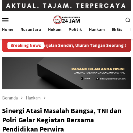
Loncat
ke
konten
Menu
Mobile
Home
Nusantara
Hukum
Politik
Hankam
EkBis
I
eorang Pria Berjalan Sendiri, Uluran Tangan Seorang Sopir Menj
Breaking News
Beranda
Hankam
Sinergi Atasi Masalah Bangsa, TNI dan
Polri Gelar Kegiatan Bersama
Pendidikan Perwira