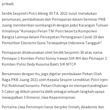
pribadi.
Serdik Sespimti Polri dikreg 30 T.A. 2021 turut melakukan
perumusan, pembahasan dan Pemaparan dalam Seminar PKB
Juang memberikan sumbangsih dengan judul Karangan Tulisan
Ilmiahnya “Konsepsi Peran TNI Polri beserta Komponen
Bangsa Lainnya dalam Percepatan Penanganan Covid-19 dan
Pemulihan Ekonomi Guna Terwujudnya Indonesia Tangguh”.
Pemaparan dilaksanakan oleh Serdik Sespimti 30 atas nama
Pemapar 1 Kombes Polisi Sonny Irawan SIK MH dan Pemapar 2
Kombes Polisi Dedy Kusuma Bakti SIK MTCP.
Bersamaan dengan itu, juga digelar pembukaan Pekan Olah
Raga PKB Juang 2021 oleh Kepala Sespim Lemdiklat Polri Irjen
Pol Rokhmad Sunanto. Pekan Olahraga ini mempertandingkan
5 Cabor yg diikuti peserta didik sebagai sebuah langkah upaya
mewujudkan 3 Dimensi Jiwa Kepemimpinan.
Pertama Jiwa Pemimpin harus berpikir Ilmiah, Akademis dan