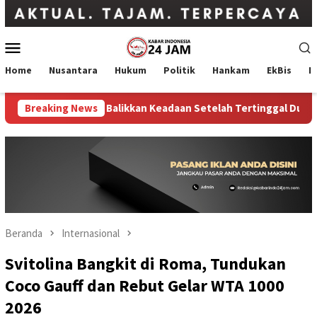
Loncat
ke
konten
Menu
Mobile
Home
Nusantara
Hukum
Politik
Hankam
EkBis
I
V.Cup 2026, Balikkan Keadaan Setelah Tertinggal Dua Set
Breaking News
Beranda
Internasional
Svitolina Bangkit di Roma, Tundukan
Coco Gauff dan Rebut Gelar WTA 1000
2026