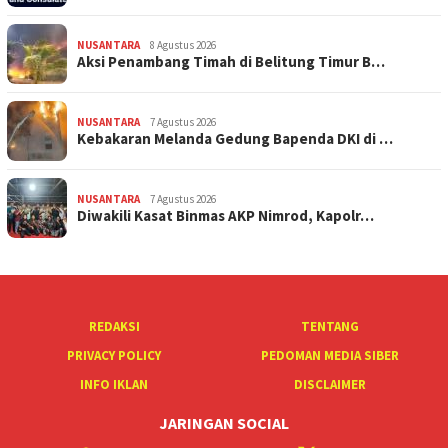
NUSANTARA
8 Agustus 2026
Aksi Penambang Timah di Belitung Timur B…
NUSANTARA
7 Agustus 2026
Kebakaran Melanda Gedung Bapenda DKI di …
NUSANTARA
7 Agustus 2026
Diwakili Kasat Binmas AKP Nimrod, Kapolr…
REDAKSI
TENTANG
PRIVACY POLICY
PEDOMAN MEDIA SIBER
INFO IKLAN
DISCLAIMER
JARINGAN SOCIAL