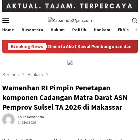
Loncat
ke
konten
Menu
Mobile
Home
Nusantara
Hukum
Politik
Hankam
EkBis
I
k,Pengurus GNPK RI Diminta Aktif Kawal Pembangunan dan Angga
Breaking News
Beranda
Hankam
Wamenhan RI Pimpin Penetapan
komponen Cadangan Matra Darat ASN
Pemprov Sulsel TA 2026 di Makassar
Louis Kabarindo
14 Mei 2026