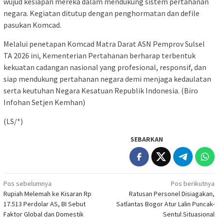
wujud kesiapan mereka dalam mendukung sistem pertahanan
negara. Kegiatan ditutup dengan penghormatan dan defile
pasukan Komcad.
Melalui penetapan Komcad Matra Darat ASN Pemprov Sulsel
TA 2026 ini, Kementerian Pertahanan berharap terbentuk
kekuatan cadangan nasional yang profesional, responsif, dan
siap mendukung pertahanan negara demi menjaga kedaulatan
serta keutuhan Negara Kesatuan Republik Indonesia. (Biro
Infohan Setjen Kemhan)
(LS/*)
SEBARKAN
Navigasi
Pos sebelumnya
Pos berikutnya
Rupiah Melemah ke Kisaran Rp
Ratusan Personel Disiagakan,
pos
17.513 Perdolar AS, BI Sebut
Satlantas Bogor Atur Lalin Puncak-
Faktor Global dan Domestik
Sentul Situasional