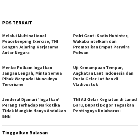
POS TERKAIT
Melalui Multinational
Polri Ganti Kadiv Hubinter,
Peacekeeping Exercise, TNI
Wakabaintelkam dan
Bangun Jejaring Kerjasama
Promosikan Empat Perwira
Antar Negara
Polwan
Menko Polkam Ingatkan
Uji Kemampuan Tempur,
Jangan Lengah, Minta Semua
Angkatan Laut Indonesia dan
Pihak Waspadai Munculnya
Rusia Gelar Latihan di
Terorisme
Vladivostok
Jenderal Djamari ‘Ingatkan’
TNI AU Gelar Kegiatan di Lanud
Perang Terhadap Narkotika
Baru, Bupati Bogor Tegaskan
Tidak Mungkin Hanya Andalkan
Pentingnya Kolaborasi
BNN
Tinggalkan Balasan