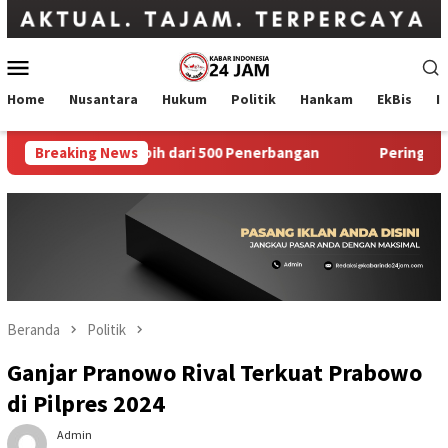
Loncat
ke
konten
Menu
Mobile
Home
Nusantara
Hukum
Politik
Hankam
EkBis
I
dan Batalkan Lebih dari 500 Penerbangan
Breaking News
Peringati Mila
Beranda
Politik
Ganjar Pranowo Rival Terkuat Prabowo
di Pilpres 2024
Admin