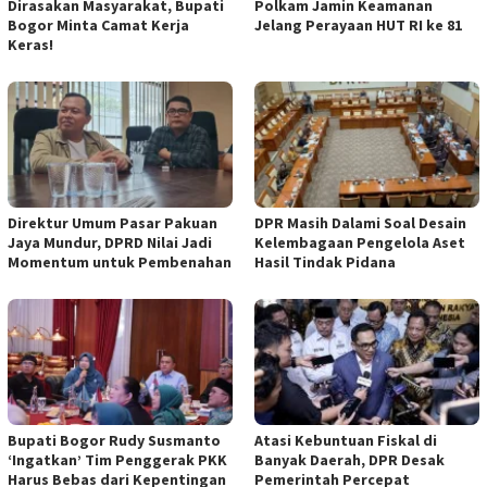
Dirasakan Masyarakat, Bupati
Polkam Jamin Keamanan
Bogor Minta Camat Kerja
Jelang Perayaan HUT RI ke 81
Keras!
Direktur Umum Pasar Pakuan
DPR Masih Dalami Soal Desain
Jaya Mundur, DPRD Nilai Jadi
Kelembagaan Pengelola Aset
Momentum untuk Pembenahan
Hasil Tindak Pidana
Bupati Bogor Rudy Susmanto
Atasi Kebuntuan Fiskal di
‘Ingatkan’ Tim Penggerak PKK
Banyak Daerah, DPR Desak
Harus Bebas dari Kepentingan
Pemerintah Percepat