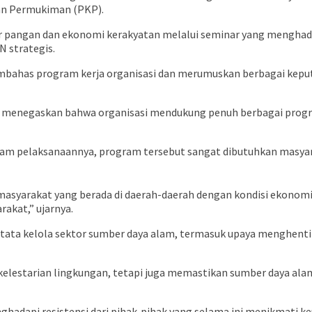
san Permukiman (PKP).
 pangan dan ekonomi kerakyatan melalui seminar yang menghadir
 strategis.
mbahas program kerja organisasi dan merumuskan berbagai keput
enegaskan bahwa organisasi mendukung penuh berbagai progra
am pelaksanaannya, program tersebut sangat dibutuhkan masyar
asyarakat yang berada di daerah-daerah dengan kondisi ekonomi
akat,” ujarnya.
ta kelola sektor sumber daya alam, termasuk upaya menghentika
 kelestarian lingkungan, tetapi juga memastikan sumber daya al
ghadapi resistensi dari pihak-pihak yang selama ini menikmati ke