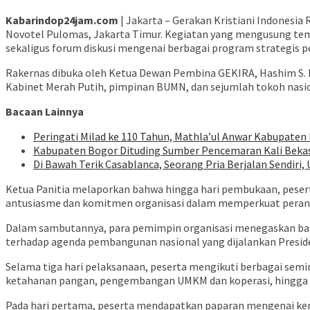
Kabarindop24jam.com
| Jakarta – Gerakan Kristiani Indonesia
Novotel Pulomas, Jakarta Timur. Kegiatan yang mengusung tem
sekaligus forum diskusi mengenai berbagai program strategis 
Rakernas dibuka oleh Ketua Dewan Pembina GEKIRA, Hashim S. Dj
Kabinet Merah Putih, pimpinan BUMN, dan sejumlah tokoh nasio
Bacaan Lainnya
Peringati Milad ke 110 Tahun, Mathla’ul Anwar Kabupaten
Kabupaten Bogor Dituding Sumber Pencemaran Kali Bekas
Di Bawah Terik Casablanca, Seorang Pria Berjalan Sendiri
Ketua Panitia melaporkan bahwa hingga hari pembukaan, peserta y
antusiasme dan komitmen organisasi dalam memperkuat peran GE
Dalam sambutannya, para pemimpin organisasi menegaskan bahw
terhadap agenda pembangunan nasional yang dijalankan Presid
Selama tiga hari pelaksanaan, peserta mengikuti berbagai sem
ketahanan pangan, pengembangan UMKM dan koperasi, hingga k
Pada hari pertama, peserta mendapatkan paparan mengenai kem