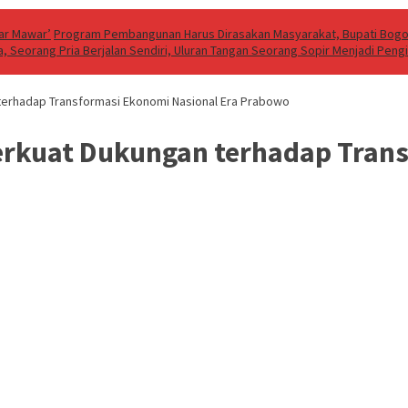
bar Mawar’
Program Pembangunan Harus Dirasakan Masyarakat, Bupati Bogor
a, Seorang Pria Berjalan Sendiri, Uluran Tangan Seorang Sopir Menjadi Peng
terhadap Transformasi Ekonomi Nasional Era Prabowo
erkuat Dukungan terhadap Tran