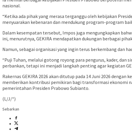
nasional.
“Ketika ada pihak yang merasa terganggu oleh kebijakan Presi
menyuarakan kebenaran dan mendukung program-program baik y
Dalam kesempatan tersebut, Impos juga mengungkapkan bahwa G
ini, menurutnya, GEKIRA mendapatkan dukungan berbagai pihak 
Namun, sebagai organisasi yang ingin terus berkembang dan had
“Puji Tuhan, melalui gotong royong para pengurus, kader, dan s
perbankan, tetapi ini menjadi langkah penting agar kegiatan GEK
Rakernas GEKIRA 2026 akan ditutup pada 14 Juni 2026 dengan keg
memberikan kontribusi pemikiran bagi transformasi ekonomi na
pemerintahan Presiden Prabowo Subianto.
(L/J/*)
Sebarkan