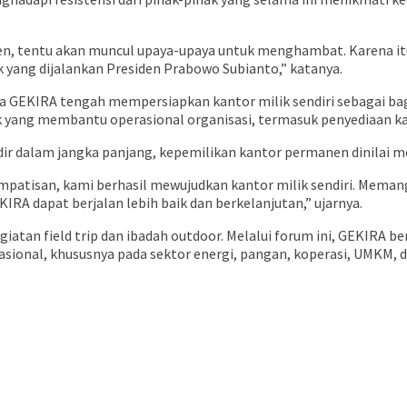
den, tentu akan muncul upaya-upaya untuk menghambat. Karena it
ang dijalankan Presiden Prabowo Subianto,” katanya.
EKIRA tengah mempersiapkan kantor milik sendiri sebagai bagi
yang membantu operasional organisasi, termasuk penyediaan kan
ir dalam jangka panjang, kepemilikan kantor permanen dinilai m
impatisan, kami berhasil mewujudkan kantor milik sendiri. Meman
IRA dapat berjalan lebih baik dan berkelanjutan,” ujarnya.
iatan field trip dan ibadah outdoor. Melalui forum ini, GEKIRA b
sional, khususnya pada sektor energi, pangan, koperasi, UMKM, 