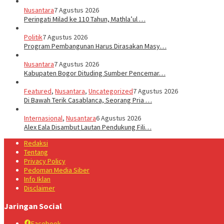
Nusantara
7 Agustus 2026
Peringati Milad ke 110 Tahun, Mathla’ul …
Politik
7 Agustus 2026
Program Pembangunan Harus Dirasakan Masy…
Nusantara
7 Agustus 2026
Kabupaten Bogor Dituding Sumber Pencemar…
Featured
,
Nusantara
,
Uncategorized
7 Agustus 2026
Di Bawah Terik Casablanca, Seorang Pria …
Internasional
,
Nusantara
6 Agustus 2026
Alex Eala Disambut Lautan Pendukung Fili…
Redaksi
Tentang
Privacy Policy
Pedoman Media Siber
Info Iklan
Disclaimer
Jaringan Social
Facebook