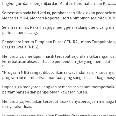
lingkungan dan energi hijau dari Menteri Perumahan dan Kawa
Sementara pada hari kedua, pembahasan difokuskan pada sektor
Menteri UMKM, Menteri Koperasi, serta pimpinan sejumlah BUMN
Selain seminar, Rakernas juga menggelar sidang pleno yang me
periode mendatang.
Bendahara Umum Pimpinan Pusat GEKIRA, Impos Tampubolon, m
Bergizi Gratis (MBG).
Menurutnya, meskipun masih terdapat sejumlah kekurangan dal
keterbatasan akses terhadap pemenuhan gizi yang memadai.
⁰
“Program MBG sangat dibutuhkan rakyat Indonesia, khususnya m
program ini memberikan manfaat yang sangat besar bagi masyar
Impos juga menyoroti langkah pemerintah dalam memperbaiki ta
pertambangan dan pengelolaan kawasan hutan.
Menurutnya, kebijakan tersebut tidak hanya bertujuan menjaga
masyarakat luas.
Ia menilai berbagai kebijakan Presiden Prabowo berpotensi men