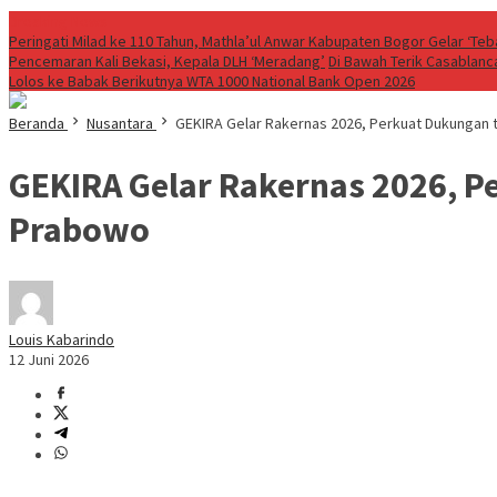
Breaking News
Peringati Milad ke 110 Tahun, Mathla’ul Anwar Kabupaten Bogor Gelar ‘Te
Pencemaran Kali Bekasi, Kepala DLH ‘Meradang’
Di Bawah Terik Casablanc
Lolos ke Babak Berikutnya WTA 1000 National Bank Open 2026
Beranda
Nusantara
GEKIRA Gelar Rakernas 2026, Perkuat Dukungan 
GEKIRA Gelar Rakernas 2026, P
Prabowo
Louis Kabarindo
12 Juni 2026