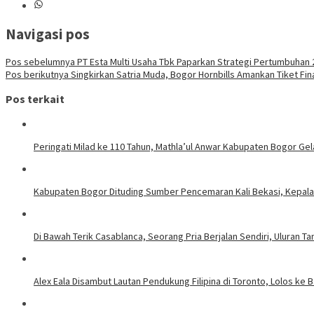
Navigasi pos
Pos sebelumnya
PT Esta Multi Usaha Tbk Paparkan Strategi Pertumbuhan 2
Pos berikutnya
Singkirkan Satria Muda, Bogor Hornbills Amankan Tiket Fina
Pos terkait
Peringati Milad ke 110 Tahun, Mathla’ul Anwar Kabupaten Bogor Gel
Kabupaten Bogor Dituding Sumber Pencemaran Kali Bekasi, Kepala
Di Bawah Terik Casablanca, Seorang Pria Berjalan Sendiri, Uluran 
Alex Eala Disambut Lautan Pendukung Filipina di Toronto, Lolos ke