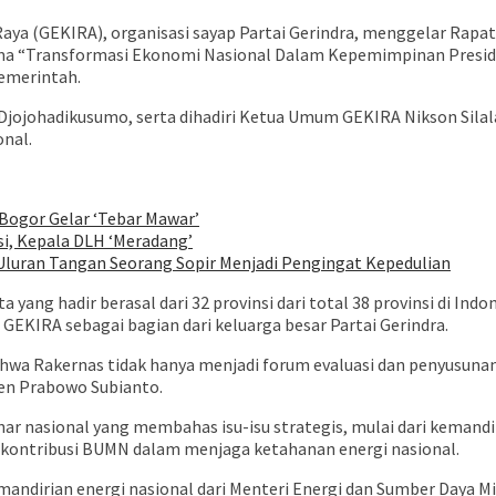
 Raya (GEKIRA), organisasi sayap Partai Gerindra, menggelar Rapat
a “Transformasi Ekonomi Nasional Dalam Kepemimpinan Presiden 
pemerintah.
ojohadikusumo, serta dihadiri Ketua Umum GEKIRA Nikson Silalahi
nal.
 Bogor Gelar ‘Tebar Mawar’
i, Kepala DLH ‘Meradang’
, Uluran Tangan Seorang Sopir Menjadi Pengingat Kepedulian
ang hadir berasal dari 32 provinsi dari total 38 provinsi di Ind
KIRA sebagai bagian dari keluarga besar Partai Gerindra.
a Rakernas tidak hanya menjadi forum evaluasi dan penyusunan
en Prabowo Subianto.
inar nasional yang membahas isu-isu strategis, mulai dari kema
ontribusi BUMN dalam menjaga ketahanan energi nasional.
andirian energi nasional dari Menteri Energi dan Sumber Daya