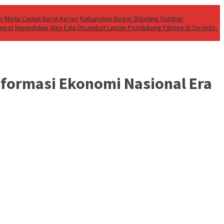
 Minta Camat Kerja Keras!
Kabupaten Bogor Dituding Sumber
ingat Kepedulian
Alex Eala Disambut Lautan Pendukung Filipina di Toronto,
sformasi Ekonomi Nasional Era