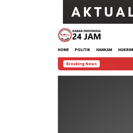
Loncat
ke
konten
HOME
POLITIK
HANKAM
HUKRI
Breaking News