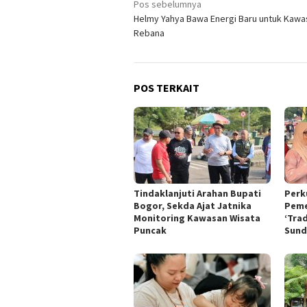
Navigasi
Pos sebelumnya
Helmy Yahya Bawa Energi Baru untuk Kawa
pos
Rebana
POS TERKAIT
Tindaklanjuti Arahan Bupati
Perk
Bogor, Sekda Ajat Jatnika
Peme
Monitoring Kawasan Wisata
‘Tra
Puncak
Sund