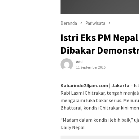
Beranda
Pariwisata
Istri Eks PM Nepa
Dibakar Demonst
Adul
11 September 2025
Kabarindo24jam.com | Jakarta –
Is
Rabi Laxmi Chitrakar, tengah menjala
mengalami luka bakar serius. Menuru
Bhattarai, kondisi Chitrakar kini m
“Madam dalam kondisi lebih baik,” uj
Daily Nepal.