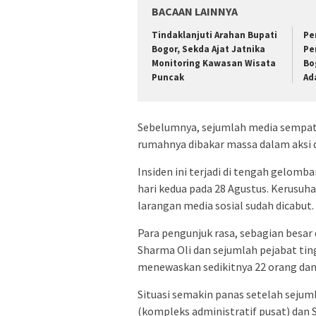
BACAAN LAINNYA
Tindaklanjuti Arahan Bupati
Pe
Bogor, Sekda Ajat Jatnika
Pe
Monitoring Kawasan Wisata
Bo
Puncak
Ad
Sebelumnya, sejumlah media sempat
rumahnya dibakar massa dalam aksi 
Insiden ini terjadi di tengah gelom
hari kedua pada 28 Agustus. Kerusuh
larangan media sosial sudah dicabut.
Para pengunjuk rasa, sebagian besa
Sharma Oli dan sejumlah pejabat tin
menewaskan sedikitnya 22 orang dan 
Situasi semakin panas setelah seju
(kompleks administratif pusat) dan 