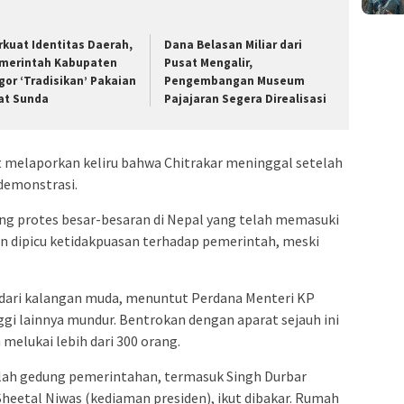
rkuat Identitas Daerah,
Dana Belasan Miliar dari
merintah Kabupaten
Pusat Mengalir,
gor ‘Tradisikan’ Pakaian
Pengembangan Museum
at Sunda
Pajajaran Segera Direalisasi
 melaporkan keliru bahwa Chitrakar meninggal setelah
demonstrasi.
bang protes besar-besaran di Nepal yang telah memasuki
an dipicu ketidakpuasan terhadap pemerintah, meski
r dari kalangan muda, menuntut Perdana Menteri KP
ggi lainnya mundur. Bentrokan dengan aparat sejauh ini
melukai lebih dari 300 orang.
mlah gedung pemerintahan, termasuk Singh Durbar
Sheetal Niwas (kediaman presiden), ikut dibakar. Rumah