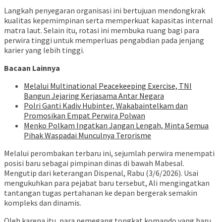
Langkah penyegaran organisasi ini bertujuan mendongkrak
kualitas kepemimpinan serta memperkuat kapasitas internal
matra laut. Selain itu, rotasi ini membuka ruang bagi para
perwira tinggi untuk memperluas pengabdian pada jenjang
karier yang lebih tinggi.
Bacaan Lainnya
Melalui Multinational Peacekeeping Exercise, TNI
Bangun Jejaring Kerjasama Antar Negara
Polri Ganti Kadiv Hubinter, Wakabaintelkam dan
Promosikan Empat Perwira Polwan
Menko Polkam Ingatkan Jangan Lengah, Minta Semua
Pihak Waspadai Munculnya Terorisme
Melalui perombakan terbaru ini, sejumlah perwira menempati
posisi baru sebagai pimpinan dinas di bawah Mabesal.
Mengutip dari keterangan Dispenal, Rabu (3/6/2026). Usai
mengukuhkan para pejabat baru tersebut, Ali mengingatkan
tantangan tugas pertahanan ke depan bergerak semakin
kompleks dan dinamis.
Oleh karena itu, para pemegang tongkat komando yang baru