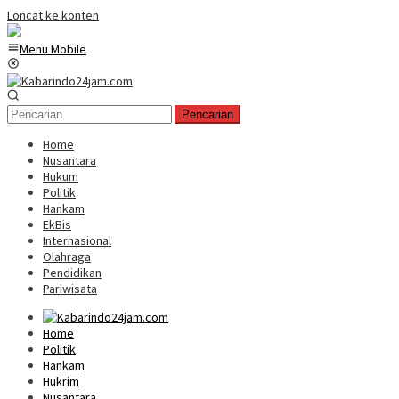
Loncat ke konten
Menu Mobile
Pencarian
Home
Nusantara
Hukum
Politik
Hankam
EkBis
Internasional
Olahraga
Pendidikan
Pariwisata
Home
Politik
Hankam
Hukrim
Nusantara