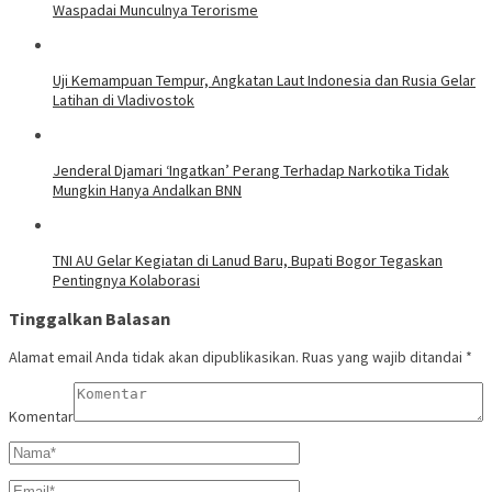
Waspadai Munculnya Terorisme
Uji Kemampuan Tempur, Angkatan Laut Indonesia dan Rusia Gelar
Latihan di Vladivostok
Jenderal Djamari ‘Ingatkan’ Perang Terhadap Narkotika Tidak
Mungkin Hanya Andalkan BNN
TNI AU Gelar Kegiatan di Lanud Baru, Bupati Bogor Tegaskan
Pentingnya Kolaborasi
Tinggalkan Balasan
Alamat email Anda tidak akan dipublikasikan.
Ruas yang wajib ditandai
*
Komentar