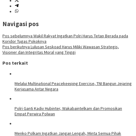
Navigasi pos
Pos sebelumnya
Wakil Rakyat Ingatkan Polri Harus Tetap Berada pada
Koridor Tugas Pokoknya
Pos berikutnya
Lulusan Seskoad Harus Miliki Wawasan Strategis,
Visioner dan Integritas Moral yang Tinggi
Pos terkait
Melalui Multinational Peacekeeping Exercise, TNI Bangun Jejaring
Kerjasama Antar Negara
Polri Ganti Kadiv Hubinter, Wakabaintelkam dan Promosikan
Empat Perwira Polwan
Menko Polkam Ingatkan Jangan Lengah, Minta Semua Pihak