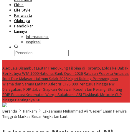
Ekbis
Life Style
Pariwisata
Olahraga
Pendidikan
Lainnya
Internasional
Inspirasi
Breaking News
Alex Eala Disambut Lautan Pendukung Filipina di Toronto, Lolos ke Babak
Berikutnya WTA 1000 National Bank Open 2026
Ratusan Peserta Antusias
Ikuti Tour Malasari Halimun Salak 2026
Kajari Dukung Pembangunan
Wisma dan Sarana Latihan Atlet NPCI
75.000 Pengurus hingga RW
Disiagakan, PDIP Jabar Siapkan Relawan Kesehatan Perangi Stunting
PDIP Edukasi Kesehatan Warga Sukabumi: ASI Eksklusif, Metode CUP,
hingga Pentingnya KB
Beranda
Hankam
Laksamana Muhammad Ali ‘Geser’ Enam Perwira
Tinggi di Markas Besar Angkatan Laut