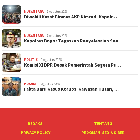
NUSANTARA
7 Agustus 2026
Diwakili Kasat Binmas AKP Nimrod, Kapolr…
NUSANTARA
7 Agustus 2026
Kapolres Bogor Tegaskan Penyelesaian Sen…
POLITIK
7 Agustus 2026
Komisi XI DPR Desak Pemerintah Segera Pu…
HUKUM
7 Agustus 2026
Fakta Baru Kasus Korupsi Kawasan Hutan, …
REDAKSI
TENTANG
PRIVACY POLICY
PEDOMAN MEDIA SIBER