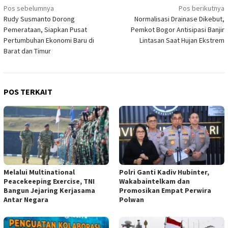
Navigasi
Pos sebelumnya
Pos berikutnya
Rudy Susmanto Dorong
Normalisasi Drainase Dikebut,
pos
Pemerataan, Siapkan Pusat
Pemkot Bogor Antisipasi Banjir
Pertumbuhan Ekonomi Baru di
Lintasan Saat Hujan Ekstrem
Barat dan Timur
POS TERKAIT
Melalui Multinational
Polri Ganti Kadiv Hubinter,
Peacekeeping Exercise, TNI
Wakabaintelkam dan
Bangun Jejaring Kerjasama
Promosikan Empat Perwira
Antar Negara
Polwan