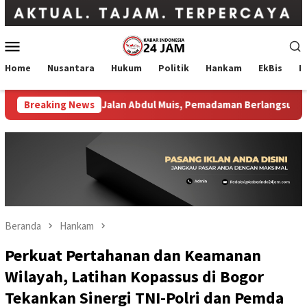
Loncat
ke
konten
Menu
Mobile
Home
Nusantara
Hukum
Politik
Hankam
EkBis
I
penda DKI di Jalan Abdul Muis, Pemadaman Berlangsung hingga 
Breaking News
Beranda
Hankam
Perkuat Pertahanan dan Keamanan
Wilayah, Latihan Kopassus di Bogor
Tekankan Sinergi TNI-Polri dan Pemda