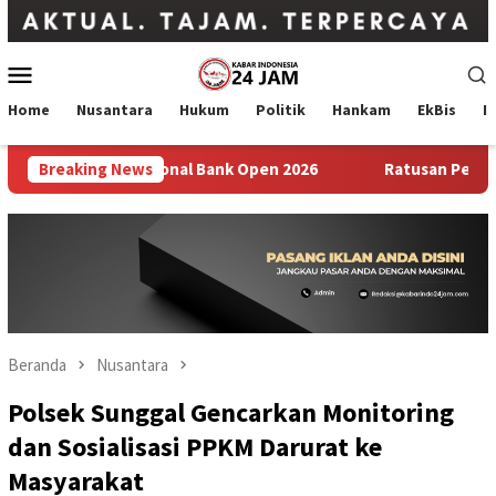
Loncat
ke
konten
Menu
Mobile
Home
Nusantara
Hukum
Politik
Hankam
EkBis
I
a WTA 1000 National Bank Open 2026
Breaking News
Ratusan Peserta Antus
Beranda
Nusantara
Polsek Sunggal Gencarkan Monitoring
dan Sosialisasi PPKM Darurat ke
Masyarakat