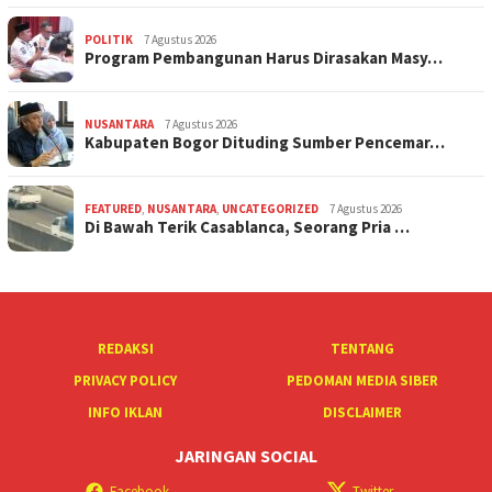
POLITIK
7 Agustus 2026
Program Pembangunan Harus Dirasakan Masy…
NUSANTARA
7 Agustus 2026
Kabupaten Bogor Dituding Sumber Pencemar…
FEATURED
,
NUSANTARA
,
UNCATEGORIZED
7 Agustus 2026
Di Bawah Terik Casablanca, Seorang Pria …
REDAKSI
TENTANG
PRIVACY POLICY
PEDOMAN MEDIA SIBER
INFO IKLAN
DISCLAIMER
JARINGAN SOCIAL
Facebook
Twitter