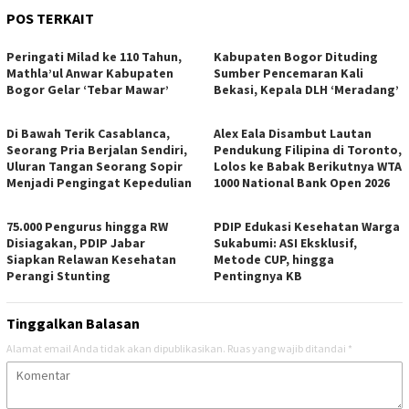
POS TERKAIT
Peringati Milad ke 110 Tahun,
Kabupaten Bogor Dituding
Mathla’ul Anwar Kabupaten
Sumber Pencemaran Kali
Bogor Gelar ‘Tebar Mawar’
Bekasi, Kepala DLH ‘Meradang’
Di Bawah Terik Casablanca,
Alex Eala Disambut Lautan
Seorang Pria Berjalan Sendiri,
Pendukung Filipina di Toronto,
Uluran Tangan Seorang Sopir
Lolos ke Babak Berikutnya WTA
Menjadi Pengingat Kepedulian
1000 National Bank Open 2026
75.000 Pengurus hingga RW
PDIP Edukasi Kesehatan Warga
Disiagakan, PDIP Jabar
Sukabumi: ASI Eksklusif,
Siapkan Relawan Kesehatan
Metode CUP, hingga
Perangi Stunting
Pentingnya KB
Tinggalkan Balasan
Alamat email Anda tidak akan dipublikasikan.
Ruas yang wajib ditandai
*