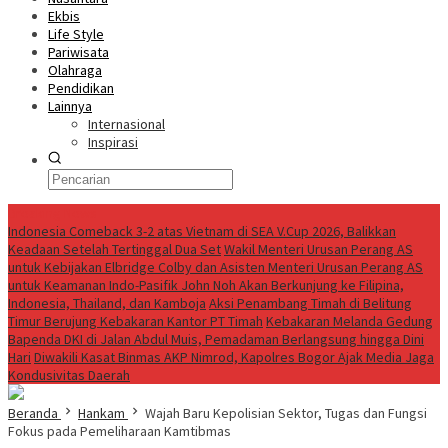
Ekbis
Life Style
Pariwisata
Olahraga
Pendidikan
Lainnya
Internasional
Inspirasi
Breaking News
Indonesia Comeback 3-2 atas Vietnam di SEA V.Cup 2026, Balikkan
Keadaan Setelah Tertinggal Dua Set
Wakil Menteri Urusan Perang AS
untuk Kebijakan Elbridge Colby dan Asisten Menteri Urusan Perang AS
untuk Keamanan Indo-Pasifik John Noh Akan Berkunjung ke Filipina,
Indonesia, Thailand, dan Kamboja
Aksi Penambang Timah di Belitung
Timur Berujung Kebakaran Kantor PT Timah
Kebakaran Melanda Gedung
Bapenda DKI di Jalan Abdul Muis, Pemadaman Berlangsung hingga Dini
Hari
Diwakili Kasat Binmas AKP Nimrod, Kapolres Bogor Ajak Media Jaga
Kondusivitas Daerah
Beranda
Hankam
Wajah Baru Kepolisian Sektor, Tugas dan Fungsi
Fokus pada Pemeliharaan Kamtibmas