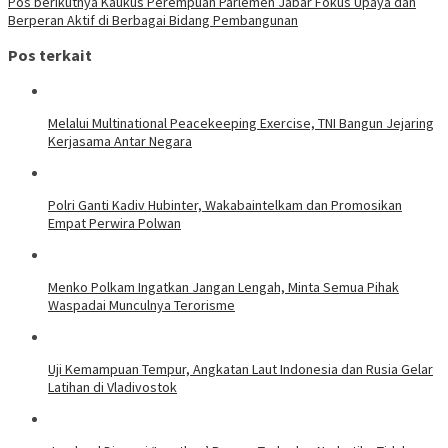
Pos berikutnya
Kaukus Perempuan Parlemen Jabar Fokus Upaya dan
Berperan Aktif di Berbagai Bidang Pembangunan
Pos terkait
Melalui Multinational Peacekeeping Exercise, TNI Bangun Jejaring
Kerjasama Antar Negara
Polri Ganti Kadiv Hubinter, Wakabaintelkam dan Promosikan
Empat Perwira Polwan
Menko Polkam Ingatkan Jangan Lengah, Minta Semua Pihak
Waspadai Munculnya Terorisme
Uji Kemampuan Tempur, Angkatan Laut Indonesia dan Rusia Gelar
Latihan di Vladivostok