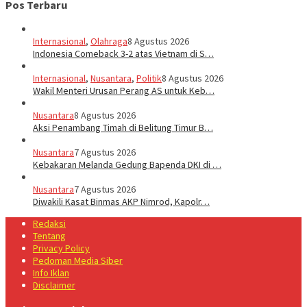
Pos Terbaru
Internasional
,
Olahraga
8 Agustus 2026
Indonesia Comeback 3-2 atas Vietnam di S…
Internasional
,
Nusantara
,
Politik
8 Agustus 2026
Wakil Menteri Urusan Perang AS untuk Keb…
Nusantara
8 Agustus 2026
Aksi Penambang Timah di Belitung Timur B…
Nusantara
7 Agustus 2026
Kebakaran Melanda Gedung Bapenda DKI di …
Nusantara
7 Agustus 2026
Diwakili Kasat Binmas AKP Nimrod, Kapolr…
Redaksi
Tentang
Privacy Policy
Pedoman Media Siber
Info Iklan
Disclaimer