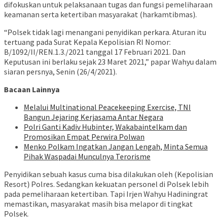
difokuskan untuk pelaksanaan tugas dan fungsi pemeliharaan
keamanan serta ketertiban masyarakat (harkamtibmas).
“Polsek tidak lagi menangani penyidikan perkara. Aturan itu
tertuang pada Surat Kepala Kepolisian RI Nomor:
B/1092/II/REN.1.3./2021 tanggal 17 Februari 2021. Dan
Keputusan ini berlaku sejak 23 Maret 2021,” papar Wahyu dalam
siaran persnya, Senin (26/4/2021).
Bacaan Lainnya
Melalui Multinational Peacekeeping Exercise, TNI
Bangun Jejaring Kerjasama Antar Negara
Polri Ganti Kadiv Hubinter, Wakabaintelkam dan
Promosikan Empat Perwira Polwan
Menko Polkam Ingatkan Jangan Lengah, Minta Semua
Pihak Waspadai Munculnya Terorisme
Penyidikan sebuah kasus cuma bisa dilakukan oleh (Kepolisian
Resort) Polres. Sedangkan kekuatan personel di Polsek lebih
pada pemeliharaan ketertiban. Tapi Irjen Wahyu Hadiningrat
memastikan, masyarakat masih bisa melapor di tingkat
Polsek.