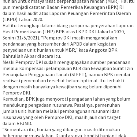
hunian untuk masyarakat berpendapatan rendah (MBR). Hal itu
pun menjadi catatan Badan Pemeriksa Keuangan (BPK) RI
dalam hasil audit atas Laporan Keuangan Pemerintah Daerah
(LKPD) Tahun 2020.
Hal itu terungkap dalam sidang paripurna penyerahan Laporan
Hasil Pemeriksaan (LHP) BPK atas LKPD DKI Jakarta 2020,
Senin (31/5/2021). “Pemprov DKI masih mengandalkan
pendanaan yang bersumber dari APBD dalam kegiatan
penyediaan unit hunian untuk MBR,” kata Anggota BPK
Bahrullah Akbar di acara itu.
Meski Pemprov DKI sudah mengupayakan sumber pendanaan
melalui kompensasi pelampauan KLB dan kewajiban Surat Izin
Penunjukan Penggunaan Tanah (SIPPT), namun BPK menilai
realisasi pemenuhan tersebut belum optimal. Itu terbukti
dengan masih banyaknya kewajiban yang belum dipenuhi
Pemprov DKI.
Kemudian, BPK juga menyoroti pengadaan lahan yang belum
mendukung pengadaan rusunawa. Pasalnya, pemenuhan
jumlah unit hunian melalui pembangunan rusunami dan
rusunawa yang oleh Pemprov DKI, masih jauh dari target
dalam RPJMD.
“Sementara itu, hunian yang dibangun masih ditemukan
beberapa permasalahan. Di antaranya, kondisi hunian tidak