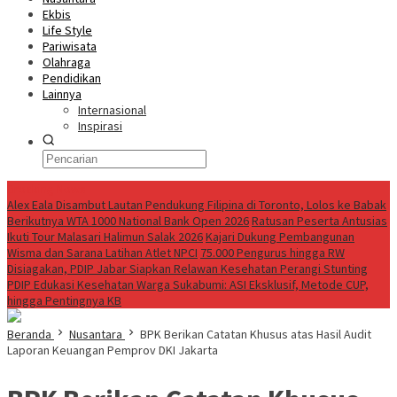
Ekbis
Life Style
Pariwisata
Olahraga
Pendidikan
Lainnya
Internasional
Inspirasi
Breaking News
Alex Eala Disambut Lautan Pendukung Filipina di Toronto, Lolos ke Babak
Berikutnya WTA 1000 National Bank Open 2026
Ratusan Peserta Antusias
Ikuti Tour Malasari Halimun Salak 2026
Kajari Dukung Pembangunan
Wisma dan Sarana Latihan Atlet NPCI
75.000 Pengurus hingga RW
Disiagakan, PDIP Jabar Siapkan Relawan Kesehatan Perangi Stunting
PDIP Edukasi Kesehatan Warga Sukabumi: ASI Eksklusif, Metode CUP,
hingga Pentingnya KB
Beranda
Nusantara
BPK Berikan Catatan Khusus atas Hasil Audit
Laporan Keuangan Pemprov DKI Jakarta