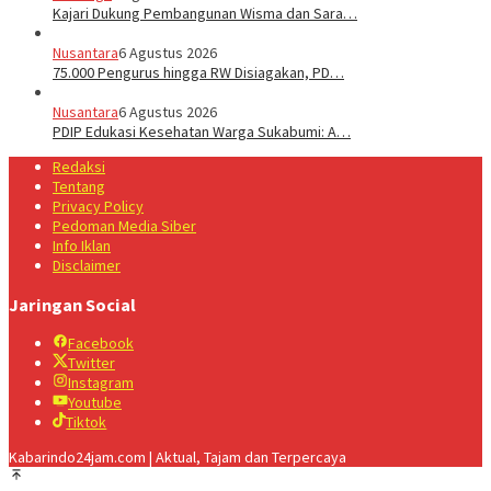
Kajari Dukung Pembangunan Wisma dan Sara…
Nusantara
6 Agustus 2026
75.000 Pengurus hingga RW Disiagakan, PD…
Nusantara
6 Agustus 2026
PDIP Edukasi Kesehatan Warga Sukabumi: A…
Redaksi
Tentang
Privacy Policy
Pedoman Media Siber
Info Iklan
Disclaimer
Jaringan Social
Facebook
Twitter
Instagram
Youtube
Tiktok
Kabarindo24jam.com | Aktual, Tajam dan Terpercaya