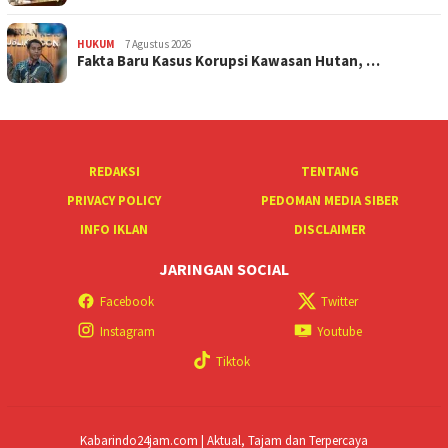
HUKUM
7 Agustus 2026
Fakta Baru Kasus Korupsi Kawasan Hutan, …
REDAKSI
TENTANG
PRIVACY POLICY
PEDOMAN MEDIA SIBER
INFO IKLAN
DISCLAIMER
JARINGAN SOCIAL
Facebook
Twitter
Instagram
Youtube
Tiktok
Kabarindo24jam.com | Aktual, Tajam dan Terpercaya