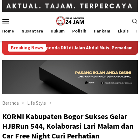
Loncat
ke
konten
Menu
Mobile
Home
Nusantara
Hukum
Politik
Hankam
EkBis
I
da Gedung Bapenda DKI di Jalan Abdul Muis, Pemadaman Berlangs
Breaking News
Beranda
Life Style
KORMI Kabupaten Bogor Sukses Gelar
HJBRun 544, Kolaborasi Lari Malam dan
Car Free Night Curi Perhatian