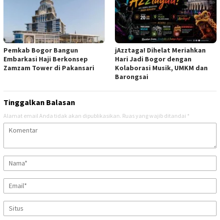
Pemkab Bogor Bangun
jAzztaga! Dihelat Meriahkan
Embarkasi Haji Berkonsep
Hari Jadi Bogor dengan
Zamzam Tower di Pakansari
Kolaborasi Musik, UMKM dan
Barongsai
Tinggalkan Balasan
Alamat email Anda tidak akan dipublikasikan.
Ruas yang wajib ditandai
*