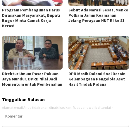
Program Pembangunan Harus
Sebut Ada Narasi Sesat, Menko
Dirasakan Masyarakat, Bupati
Polkam Jamin Keamanan
Bogor Minta Camat Kerja
Jelang Perayaan HUT RI ke 81
Keras!
Direktur Umum Pasar Pakuan
DPR Masih Dalami Soal Desain
Jaya Mundur, DPRD Nilai Jadi
Kelembagaan Pengelola Aset
Momentum untuk Pembenahan
Hasil Tindak Pidana
Tinggalkan Balasan
Alamat email Anda tidak akan dipublikasikan.
Ruas yang wajib ditandai
*