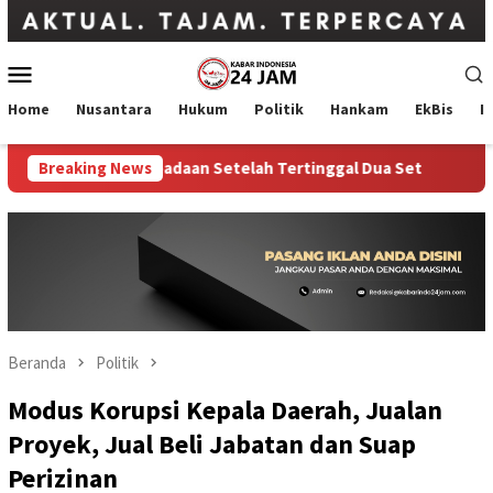
Loncat
ke
konten
Menu
Mobile
Home
Nusantara
Hukum
Politik
Hankam
EkBis
I
26, Balikkan Keadaan Setelah Tertinggal Dua Set
Breaking News
Wakil Me
Beranda
Politik
Modus Korupsi Kepala Daerah, Jualan
Proyek, Jual Beli Jabatan dan Suap
Perizinan