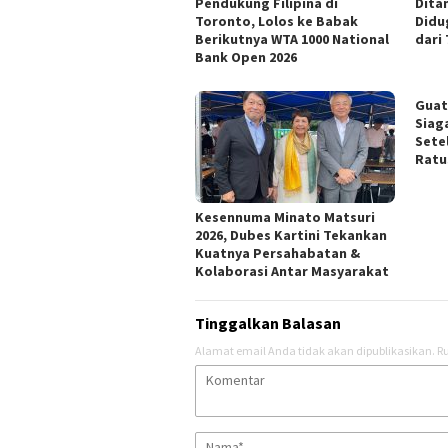
Pendukung Filipina di
Dita
Toronto, Lolos ke Babak
Didu
Berikutnya WTA 1000 National
dari 
Bank Open 2026
Guat
Siag
Sete
Ratu
Kesennuma Minato Matsuri
2026, Dubes Kartini Tekankan
Kuatnya Persahabatan &
Kolaborasi Antar Masyarakat
Tinggalkan Balasan
Alamat email Anda tidak akan dipublikasikan.
Ru