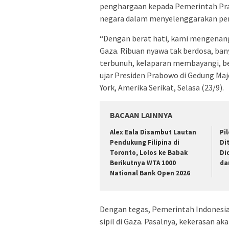
penghargaan kepada Pemerintah Pra
negara dalam menyelenggarakan per
“Dengan berat hati, kami mengenang
Gaza. Ribuan nyawa tak berdosa, ba
terbunuh, kelaparan membayangi, be
ujar Presiden Prabowo di Gedung Ma
York, Amerika Serikat, Selasa (23/9).
BACAAN LAINNYA
Alex Eala Disambut Lautan
Pi
Pendukung Filipina di
Di
Toronto, Lolos ke Babak
Di
Berikutnya WTA 1000
da
National Bank Open 2026
Dengan tegas, Pemerintah Indonesi
sipil di Gaza. Pasalnya, kekerasan 