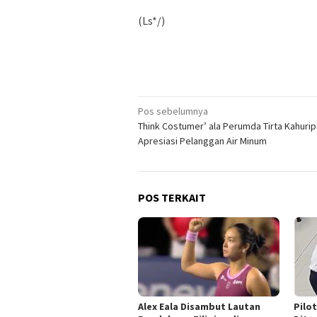
(Ls*/)
Navigasi
Pos sebelumnya
Think Costumer’ ala Perumda Tirta Kahurip
pos
Apresiasi Pelanggan Air Minum
POS TERKAIT
Alex Eala Disambut Lautan
Pilot