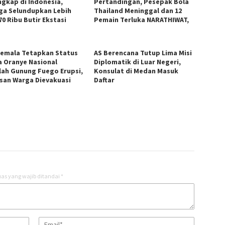
ngkap di Indonesia,
Pertandingan, Pesepak Bola
ga Selundupkan Lebih
Thailand Meninggal dan 12
70 Ribu Butir Ekstasi
Pemain Terluka NARATHIWAT,
emala Tetapkan Status
AS Berencana Tutup Lima Misi
a Oranye Nasional
Diplomatik di Luar Negeri,
lah Gunung Fuego Erupsi,
Konsulat di Medan Masuk
san Warga Dievakuasi
Daftar
as yang wajib ditandai
*