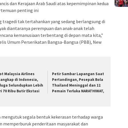
ncis dan Kerajaan Arab Saudi atas kepemimpinan kedua
temuan penting ini
 tragedi tak tertahankan yang sedang berlangsung di
nyak diantaranya perempuan dan anak-anak telah
ncana kemanusiaan terbentang di depan mata kita,”
jelis Umum Perserikatan Bangsa-Bangsa (PBB), New
lot Malaysia Airlines
Petir Sambar Lapangan Saat
tangkap di Indonesia,
Pertandingan, Pesepak Bola
duga Selundupkan Lebih
Thailand Meninggal dan 12
ri 70 Ribu Butir Ekstasi
Pemain Terluka NARATHIWAT,
a mengutuk segala bentuk kekerasan terhadap warga
akan memperburuk penderitaan masyarakat dan