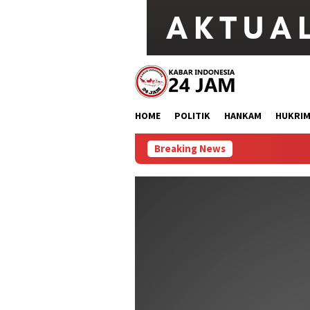
Loncat
ke
konten
HOME
POLITIK
HANKAM
HUKRI
Breaking News