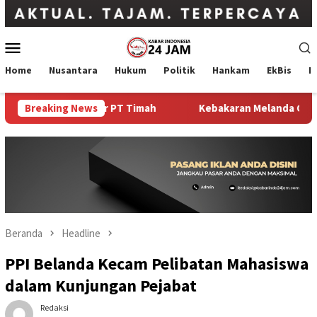
Loncat
ke
konten
Menu
Mobile
Home
Nusantara
Hukum
Politik
Hankam
EkBis
I
Kebakaran Kantor PT Timah
Breaking News
Kebakaran Melanda Gedung Ba
Beranda
Headline
PPI Belanda Kecam Pelibatan Mahasiswa
dalam Kunjungan Pejabat
Redaksi