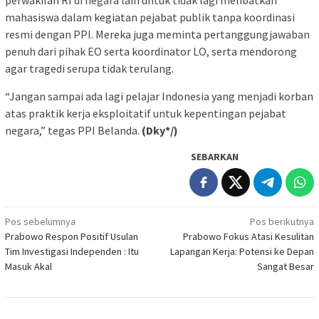
perwakilan RI di negara lain untuk tidak lagi melibatkan
mahasiswa dalam kegiatan pejabat publik tanpa koordinasi
resmi dengan PPI. Mereka juga meminta pertanggungjawaban
penuh dari pihak EO serta koordinator LO, serta mendorong
agar tragedi serupa tidak terulang.
“Jangan sampai ada lagi pelajar Indonesia yang menjadi korban
atas praktik kerja eksploitatif untuk kepentingan pejabat
negara,” tegas PPI Belanda.
(Dky*/)
SEBARKAN
Navigasi
Pos sebelumnya
Pos berikutnya
Prabowo Respon Positif Usulan
Prabowo Fokus Atasi Kesulitan
pos
Tim Investigasi Independen : Itu
Lapangan Kerja: Potensi ke Depan
Masuk Akal
Sangat Besar