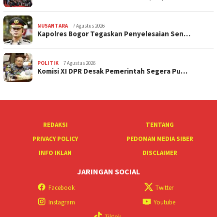
NUSANTARA
7 Agustus 2026
Kapolres Bogor Tegaskan Penyelesaian Sen…
POLITIK
7 Agustus 2026
Komisi XI DPR Desak Pemerintah Segera Pu…
REDAKSI
TENTANG
PRIVACY POLICY
PEDOMAN MEDIA SIBER
INFO IKLAN
DISCLAIMER
JARINGAN SOCIAL
Facebook
Twitter
Instagram
Youtube
Tiktok