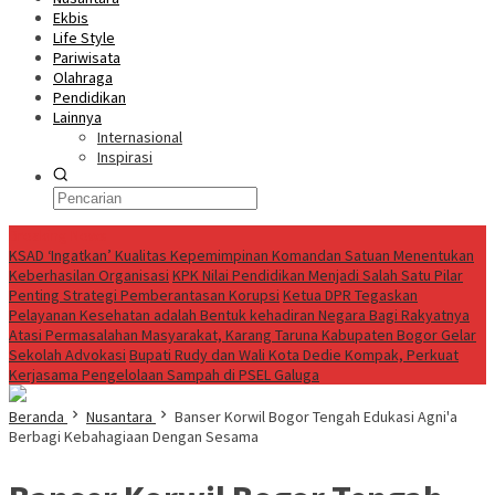
Ekbis
Life Style
Pariwisata
Olahraga
Pendidikan
Lainnya
Internasional
Inspirasi
Breaking News
KSAD ‘Ingatkan’ Kualitas Kepemimpinan Komandan Satuan Menentukan
Keberhasilan Organisasi
KPK Nilai Pendidikan Menjadi Salah Satu Pilar
Penting Strategi Pemberantasan Korupsi
Ketua DPR Tegaskan
Pelayanan Kesehatan adalah Bentuk kehadiran Negara Bagi Rakyatnya
Atasi Permasalahan Masyarakat, Karang Taruna Kabupaten Bogor Gelar
Sekolah Advokasi
Bupati Rudy dan Wali Kota Dedie Kompak, Perkuat
Kerjasama Pengelolaan Sampah di PSEL Galuga
Beranda
Nusantara
Banser Korwil Bogor Tengah Edukasi Agni'a
Berbagi Kebahagiaan Dengan Sesama