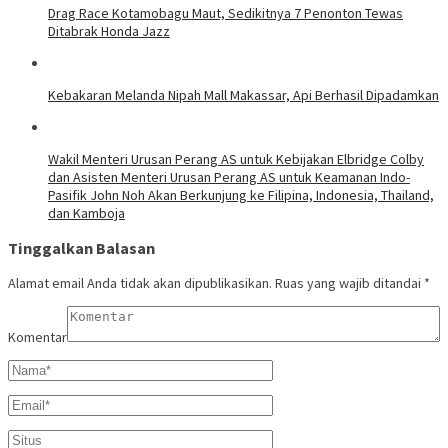
Drag Race Kotamobagu Maut, Sedikitnya 7 Penonton Tewas
Ditabrak Honda Jazz
Kebakaran Melanda Nipah Mall Makassar, Api Berhasil Dipadamkan
Wakil Menteri Urusan Perang AS untuk Kebijakan Elbridge Colby
dan Asisten Menteri Urusan Perang AS untuk Keamanan Indo-
Pasifik John Noh Akan Berkunjung ke Filipina, Indonesia, Thailand,
dan Kamboja
Tinggalkan Balasan
Alamat email Anda tidak akan dipublikasikan.
Ruas yang wajib ditandai
*
Komentar