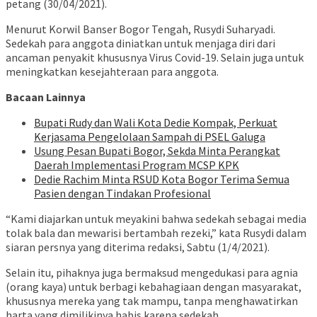
petang (30/04/2021).
Menurut Korwil Banser Bogor Tengah, Rusydi Suharyadi.
Sedekah para anggota diniatkan untuk menjaga diri dari
ancaman penyakit khususnya Virus Covid-19. Selain juga untuk
meningkatkan kesejahteraan para anggota.
Bacaan Lainnya
Bupati Rudy dan Wali Kota Dedie Kompak, Perkuat
Kerjasama Pengelolaan Sampah di PSEL Galuga
Usung Pesan Bupati Bogor, Sekda Minta Perangkat
Daerah Implementasi Program MCSP KPK
Dedie Rachim Minta RSUD Kota Bogor Terima Semua
Pasien dengan Tindakan Profesional
“Kami diajarkan untuk meyakini bahwa sedekah sebagai media
tolak bala dan mewarisi bertambah rezeki,” kata Rusydi dalam
siaran persnya yang diterima redaksi, Sabtu (1/4/2021).
Selain itu, pihaknya juga bermaksud mengedukasi para agnia
(orang kaya) untuk berbagi kebahagiaan dengan masyarakat,
khususnya mereka yang tak mampu, tanpa menghawatirkan
harta yang dimilikinya habis karena sedekah.