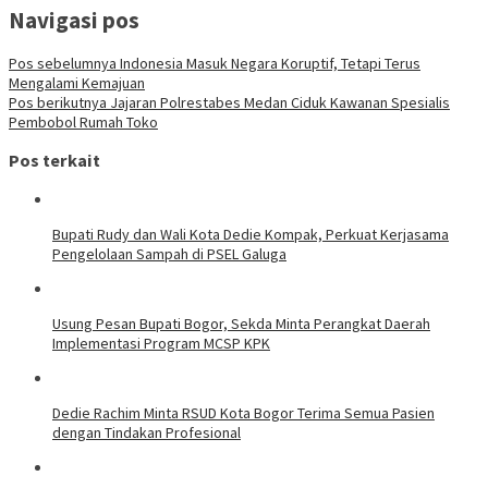
Navigasi pos
Pos sebelumnya
Indonesia Masuk Negara Koruptif, Tetapi Terus
Mengalami Kemajuan
Pos berikutnya
Jajaran Polrestabes Medan Ciduk Kawanan Spesialis
Pembobol Rumah Toko
Pos terkait
Bupati Rudy dan Wali Kota Dedie Kompak, Perkuat Kerjasama
Pengelolaan Sampah di PSEL Galuga
Usung Pesan Bupati Bogor, Sekda Minta Perangkat Daerah
Implementasi Program MCSP KPK
Dedie Rachim Minta RSUD Kota Bogor Terima Semua Pasien
dengan Tindakan Profesional