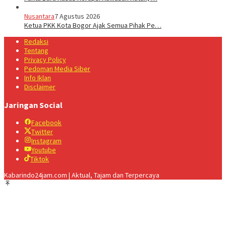
Nusantara
7 Agustus 2026
Ketua PKK Kota Bogor Ajak Semua Pihak Pe…
Redaksi
Tentang
Privacy Policy
Pedoman Media Siber
Info Iklan
Disclaimer
Jaringan Social
Facebook
Twitter
Instagram
Youtube
Tiktok
Kabarindo24jam.com | Aktual, Tajam dan Terpercaya