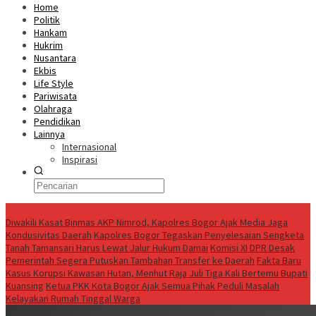
Home
Politik
Hankam
Hukrim
Nusantara
Ekbis
Life Style
Pariwisata
Olahraga
Pendidikan
Lainnya
Internasional
Inspirasi
Breaking News
Diwakili Kasat Binmas AKP Nimrod, Kapolres Bogor Ajak Media Jaga
Kondusivitas Daerah
Kapolres Bogor Tegaskan Penyelesaian Sengketa
Tanah Tamansari Harus Lewat Jalur Hukum Damai
Komisi XI DPR Desak
Pemerintah Segera Putuskan Tambahan Transfer ke Daerah
Fakta Baru
Kasus Korupsi Kawasan Hutan, Menhut Raja Juli Tiga Kali Bertemu Bupati
Kuansing
Ketua PKK Kota Bogor Ajak Semua Pihak Peduli Masalah
Kelayakan Rumah Tinggal Warga