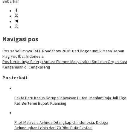
Sebarkan
Navigasi pos
Pos sebelumnya
TAFF Roadshow 2026: Dari Bogor untuk Masa Depan
Flag Football Indonesia
Pos berikutnya
Sinergi Antara Elemen Masyarakat Sipil dan Organisasi
Keagamaan di Cengkareng
Pos terkait
Fakta Baru Kasus Korupsi Kawasan Hutan, Menhut Raja Juli Tiga
Kali Bertemu Bupati Kuansing
Pilot Malaysia Airlines Ditangkap di Indonesia, Diduga
Selundupkan Lebih dari 70 Ribu Butir Ekstasi