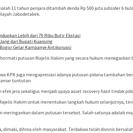
h 11 tahun penjara ditambah denda Rp 500 juta subsider 6 bulan 
ilayah Jabodetabek.
ndupkan Lebih dari 70 Ribu Butir Ekstasi
Uang dari Bupati Kuansing
 Bogor Gelar Kampanye Antikorupsi
ormati putusan Majelis Hakim yang secara hukum menegaskan bah
ahwa KPK juga mengapresiasi adanya putusan pidana tambahan be
 amar tuntutan.
fek jera sekaligus menjadi upaya asset recovery hasil tindak pid
Majelis Hakim untuk menentukan langkah hukum selanjutnya, tentu 
 meringankan dalam putusan tersebut. Salah satunya adalah majel
 dimaki, dihina oleh masyarakat. Terdakwa telah divonis bersal