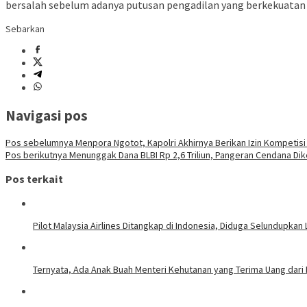
bersalah sebelum adanya putusan pengadilan yang berkekuatan 
Sebarkan
Navigasi pos
Pos sebelumnya
Menpora Ngotot, Kapolri Akhirnya Berikan Izin Kompetisi 
Pos berikutnya
Menunggak Dana BLBI Rp 2,6 Triliun, Pangeran Cendana Dik
Pos terkait
Pilot Malaysia Airlines Ditangkap di Indonesia, Diduga Selundupkan L
Ternyata, Ada Anak Buah Menteri Kehutanan yang Terima Uang dari 