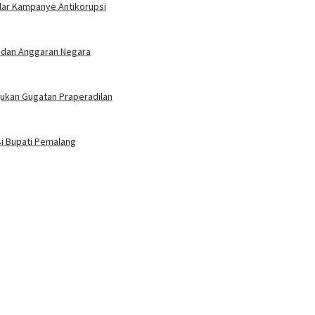
lar Kampanye Antikorupsi
n dan Anggaran Negara
ukan Gugatan Praperadilan
si Bupati Pemalang