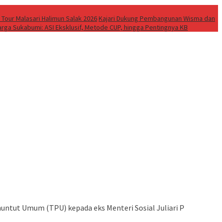
 Tour Malasari Halimun Salak 2026
Kajari Dukung Pembangunan Wisma dan
rga Sukabumi: ASI Eksklusif, Metode CUP, hingga Pentingnya KB
untut Umum (TPU) kepada eks Menteri Sosial Juliari P