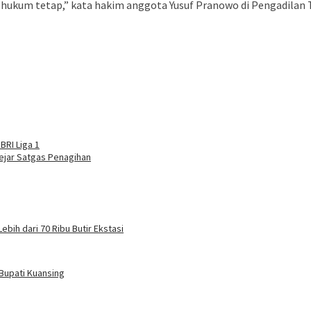
hukum tetap,” kata hakim anggota Yusuf Pranowo di Pengadilan T
BRI Liga 1
ejar Satgas Penagihan
ebih dari 70 Ribu Butir Ekstasi
Bupati Kuansing