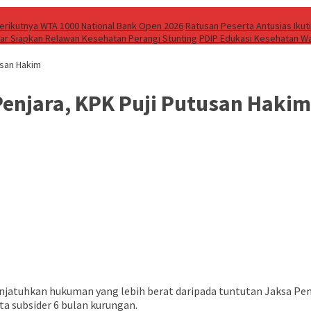
 Berikutnya WTA 1000 National Bank Open 2026
Ratusan Peserta Antusias Ikuti
bar Siapkan Relawan Kesehatan Perangi Stunting
PDIP Edukasi Kesehatan Wa
usan Hakim
Penjara, KPK Puji Putusan Hakim
njatuhkan hukuman yang lebih berat daripada tuntutan Jaksa Pen
ta subsider 6 bulan kurungan.