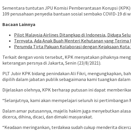
Sementara tuntutan JPU Komisi Pemberantasan Korupsi (KPK) iala
109 perusahaan penyedia bantuan sosial sembako COVID-19 di w
Bacaan Lainnya
Pilot Malaysia Airlines Ditangkap di Indonesia, Diduga Selu
Ternyata, Ada Anak Buah Menteri Kehutanan yang Terima 
Perumda Tirta Pakuan Kolaborasi dengan Kejaksaan Kota
Terkait dengan vonis tersebut, KPK menyatakan pihaknya mengh
keterangan persnya di Jakarta, Senin (23/8/2021).
PLT Jubir KPK bidang penindakan Ali Fikri, mengungkapkan, b
dipilih dalam jabatan publik sebagaimana kami tuangkan dalam
Dijelaskan olehnya, KPK berharap putusan ini dapat memberikan e
“Selanjutnya, kami akan mempelajari seluruh isi pertimbangan 
Dalam amar putusannya, majelis hakim juga menyebutkan alasan
dicerca, dihina, dicaci, dan dimaki masyarakat.
“Keadaan meringankan, terdakwa sudah cukup menderita dicerca,