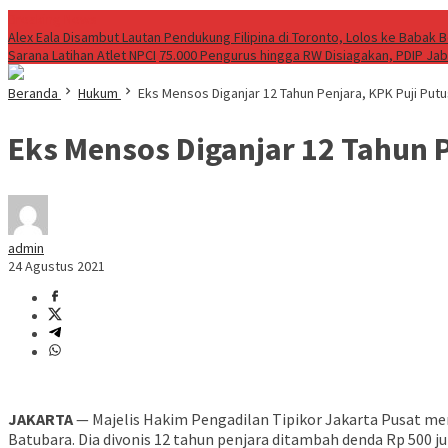
Breaking News
Alex Eala Disambut Lautan Pendukung Filipina di Toronto, Lolos ke Babak
Sarana Latihan Atlet NPCI
75.000 Pengurus hingga RW Disiagakan, PDIP Ja
Beranda
Hukum
Eks Mensos Diganjar 12 Tahun Penjara, KPK Puji Put
Eks Mensos Diganjar 12 Tahun 
admin
24 Agustus 2021
JAKARTA
— Majelis Hakim Pengadilan Tipikor Jakarta Pusat me
Batubara. Dia divonis 12 tahun penjara ditambah denda Rp 500 ju