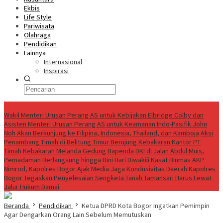
Ekbis
Life Style
Pariwisata
Olahraga
Pendidikan
Lainnya
Internasional
Inspirasi
Breaking News
Wakil Menteri Urusan Perang AS untuk Kebijakan Elbridge Colby dan
Asisten Menteri Urusan Perang AS untuk Keamanan Indo-Pasifik John
Noh Akan Berkunjung ke Filipina, Indonesia, Thailand, dan Kamboja
Aksi
Penambang Timah di Belitung Timur Berujung Kebakaran Kantor PT
Timah
Kebakaran Melanda Gedung Bapenda DKI di Jalan Abdul Muis,
Pemadaman Berlangsung hingga Dini Hari
Diwakili Kasat Binmas AKP
Nimrod, Kapolres Bogor Ajak Media Jaga Kondusivitas Daerah
Kapolres
Bogor Tegaskan Penyelesaian Sengketa Tanah Tamansari Harus Lewat
Jalur Hukum Damai
Beranda
Pendidikan
Ketua DPRD Kota Bogor Ingatkan Pemimpin
Agar Dengarkan Orang Lain Sebelum Memutuskan