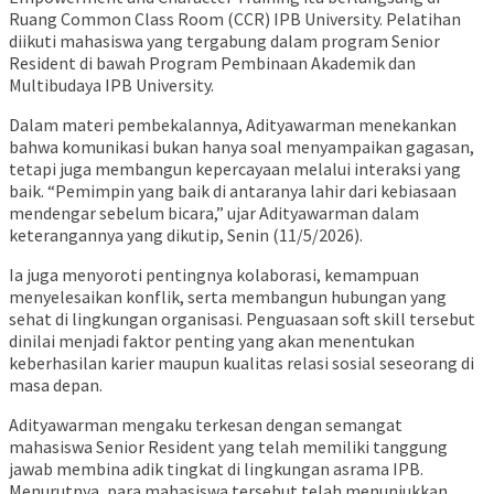
Ruang Common Class Room (CCR) IPB University. Pelatihan
diikuti mahasiswa yang tergabung dalam program Senior
Resident di bawah Program Pembinaan Akademik dan
Multibudaya IPB University.
Dalam materi pembekalannya, Adityawarman menekankan
bahwa komunikasi bukan hanya soal menyampaikan gagasan,
tetapi juga membangun kepercayaan melalui interaksi yang
baik. “Pemimpin yang baik di antaranya lahir dari kebiasaan
mendengar sebelum bicara,” ujar Adityawarman dalam
keterangannya yang dikutip, Senin (11/5/2026).
Ia juga menyoroti pentingnya kolaborasi, kemampuan
menyelesaikan konflik, serta membangun hubungan yang
sehat di lingkungan organisasi. Penguasaan soft skill tersebut
dinilai menjadi faktor penting yang akan menentukan
keberhasilan karier maupun kualitas relasi sosial seseorang di
masa depan.
Adityawarman mengaku terkesan dengan semangat
mahasiswa Senior Resident yang telah memiliki tanggung
jawab membina adik tingkat di lingkungan asrama IPB.
Menurutnya, para mahasiswa tersebut telah menunjukkan