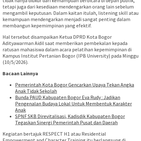
tidak hanya diukur dari kemampuan berbicara di depan publik,
tetapi juga dari kesediaan mendengarkan orang lain sebelum
mengambil keputusan. Dalam kaitan itulah, listening skill atau
kemampuan mendengarkan menjadi sangat penting dalam
membangun kepemimpinan yang efektif.
Hal tersebut disampaikan Ketua DPRD Kota Bogor
Adityawarman Aidil saat memberikan pembekalan kepada
ratusan mahasiswa dalam acara pelatihan kepemimpinan di
Kampus Institut Pertanian Bogor (IPB University) pada Minggu
(10/5/2026).
Bacaan Lainnya
Pemerintah Kota Bogor Gencarkan Upaya Tekan Angka
Anak Tidak Sekolah
Bunda PAUD Kabupaten Bogor Eva Rudy : Jadikan
Pengenalan Budaya Lokal Untuk Membentuk Karakter
Anak
SPNF SKB Direvitalisasi, Kadisdik Kabupaten Bogor
Tegaskan Sinergi Pemerintah Pusat dan Daerah
Kegiatan bertajuk RESPECT H1 atau Residential
Empowerment and Character Training itu berlangsung di