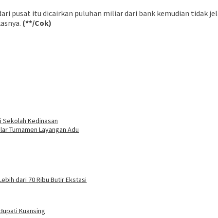
 dari pusat itu dicairkan puluhan miliar dari bank kemudian tidak j
kasnya.
(**/Cok)
i Sekolah Kedinasan
elar Turnamen Layangan Adu
ebih dari 70 Ribu Butir Ekstasi
Bupati Kuansing