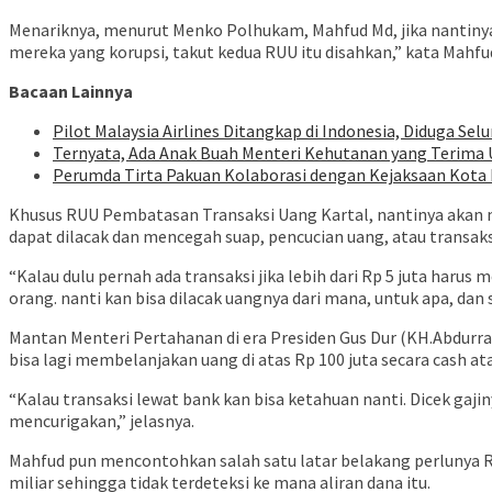
Menariknya, menurut Menko Polhukam, Mahfud Md, jika nantinya
mereka yang korupsi, takut kedua RUU itu disahkan,” kata Mahfu
Bacaan Lainnya
Pilot Malaysia Airlines Ditangkap di Indonesia, Diduga Selu
Ternyata, Ada Anak Buah Menteri Kehutanan yang Terima 
Perumda Tirta Pakuan Kolaborasi dengan Kejaksaan Kota
Khusus RUU Pembatasan Transaksi Uang Kartal, nantinya akan me
dapat dilacak dan mencegah suap, pencucian uang, atau transaksi
“Kalau dulu pernah ada transaksi jika lebih dari Rp 5 juta harus 
orang. nanti kan bisa dilacak uangnya dari mana, untuk apa, dan
Mantan Menteri Pertahanan di era Presiden Gus Dur (KH.Abdurra
bisa lagi membelanjakan uang di atas Rp 100 juta secara cash at
“Kalau transaksi lewat bank kan bisa ketahuan nanti. Dicek gaj
mencurigakan,” jelasnya.
Mahfud pun mencontohkan salah satu latar belakang perlunya RUU
miliar sehingga tidak terdeteksi ke mana aliran dana itu.