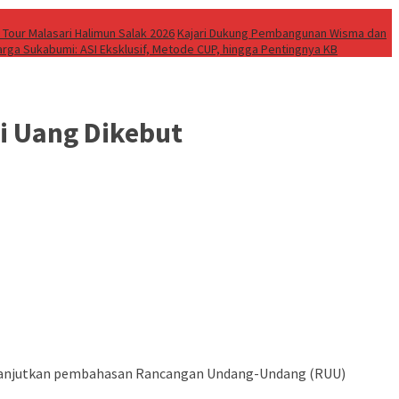
 Tour Malasari Halimun Salak 2026
Kajari Dukung Pembangunan Wisma dan
rga Sukabumi: ASI Eksklusif, Metode CUP, hingga Pentingnya KB
i Uang Dikebut
lanjutkan pembahasan Rancangan Undang-Undang (RUU)