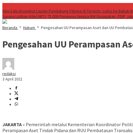
Breaking News
Alex Eala Disambut Lautan Pendukung Filipina di Toronto, Lolos ke Babak
Sarana Latihan Atlet NPCI
75.000 Pengurus hingga RW Disiagakan, PDIP Ja
Beranda
Hukum
Pengesahan UU Perampasan Aset dan UU Pembatasa
Pengesahan UU Perampasan Ase
redaksi
3 April 2021
JAKARTA –
Pemerintah melalui Kementerian Koordinator Pol
Perampasan Aset Tindak Pidana dan RUU Pembatasan Transaksi 