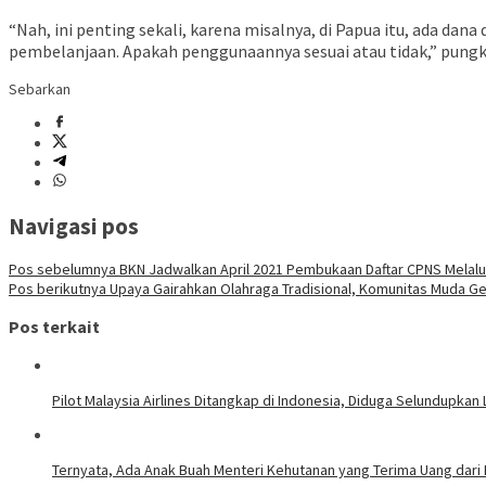
“Nah, ini penting sekali, karena misalnya, di Papua itu, ada dana
pembelanjaan. Apakah penggunaannya sesuai atau tidak,” pung
Sebarkan
Navigasi pos
Pos sebelumnya
BKN Jadwalkan April 2021 Pembukaan Daftar CPNS Melalu
Pos berikutnya
Upaya Gairahkan Olahraga Tradisional, Komunitas Muda G
Pos terkait
Pilot Malaysia Airlines Ditangkap di Indonesia, Diduga Selundupkan L
Ternyata, Ada Anak Buah Menteri Kehutanan yang Terima Uang dari 