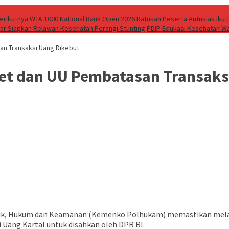
 Berikutnya WTA 1000 National Bank Open 2026
Ratusan Peserta Antusias Ikuti
bar Siapkan Relawan Kesehatan Perangi Stunting
PDIP Edukasi Kesehatan Wa
n Transaksi Uang Dikebut
t dan UU Pembatasan Transaks
itik, Hukum dan Keamanan (Kemenko Polhukam) memastikan me
Uang Kartal untuk disahkan oleh DPR RI.