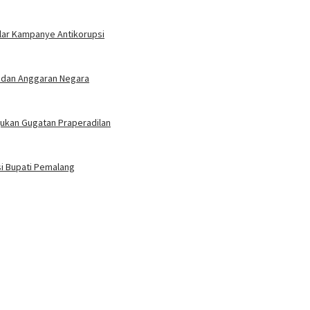
lar Kampanye Antikorupsi
n dan Anggaran Negara
ukan Gugatan Praperadilan
si Bupati Pemalang