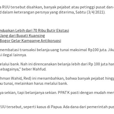
 RUU tersebut disahkan, banyak pejabat atau petinggi pusat dan
d dalam keterangan persnya yang diterima, Sabtu (3/4/2021).
ndupkan Lebih dari 70 Ribu Butir Ekstasi
Uang dari Bupati Kuansing
 Bogor Gelar Kampanye Antikorupsi
mbatasi transaksi belanja uang tunai maksimal Rp100 juta. Jika 
 ilegal lainnya.
melalui bank. Nah ini direncanakan belanja lebih dari Rp 100 juta 
 sebagainya,” beber Mahfud.
hman Wahid, Red) ini menambahkan, bahwa banyak pejabat hingga 
au tunai, melainkan harus melalui bank.
inya sekian, tapi belanjanya sekian. PPATK pasti dengan mudah men
 tersebut, seperti kasus di Papua. Ada dana dari pemerintah pusa