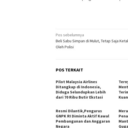
Navigasi
Pos sebelumnya
Beli Sabu Simpan di Mulut, Tetap Saja Ket
pos
Oleh Polisi
POS TERKAIT
Pilot Malaysia Airlines
Tern
Ditangkap di Indonesia,
Ment
Diduga Selundupkan Lebih
Teri
dari 70 Ribu Butir Ekstasi
Kuan
Resmi Dilantik,Pengurus
Mera
GNPK RI Diminta Aktif Kawal
Pena
Pembangunan dan Anggaran
Mant
Negara
Guga