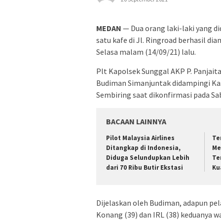
MEDAN
— Dua orang laki-laki yang d
satu kafe di Jl. Ringroad berhasil 
Selasa malam (14/09/21) lalu.
Plt Kapolsek Sunggal AKP P. Panjai
Budiman Simanjuntak didampingi Kas
Sembiring saat dikonfirmasi pada Sa
BACAAN LAINNYA
Pilot Malaysia Airlines
Te
Ditangkap di Indonesia,
Me
Diduga Selundupkan Lebih
Te
dari 70 Ribu Butir Ekstasi
Ku
Dijelaskan oleh Budiman, adapun pel
Konang (39) dan IRL (38) keduanya 