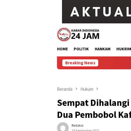
Loncat
ke
konten
HOME
POLITIK
HANKAM
HUKRI
Breaking News
Beranda
Hukum
Sempat Dihalangi 
Dua Pembobol Ka
Redaksi
20 September 2021