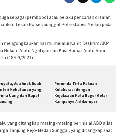
iduga sebagai pembobol atau pelaku pencurian di salah
diamankan Tekab Polsek Sunggal Polrestabes Medan pada
tan mengungkapkan hal itu melalui Kanit Reskrim AKP
i Hukum Aiptu Ngatijan dan Kasi Humas Aiptu Roni
btu (18/09/2021).
rnyata, Ada Anak Buah
Perumda Tirta Pakuan
nteri Kehutanan yang
Kolaborasi dengan
rima Uang dari Bupati
Kejaksaan Kota Bogor Gelar
ansing
Kampanye Antikorupsi
aku yang ditangkap masing-masing berinisial ABD alias
warga Tanjung Rejo-Medan Sunggal, yang ditangkap saat