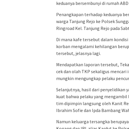
keduanya bersembunyi di rumah ABD 
Penangkapan terhadap keduanya bera
warga Tanjung Rejo ke Polsek Sunggal,
Ringroad Kel. Tanjung Rejo pada Sabt
Di mana kafe tersebut dalam kondis
korban mengalami kehilangan berupa 
tersebut, jelasnya lagi.
Mendapatkan laporan tersebut, Tek
cek dan olah TKP sekaligus mencari 
mungkin mengungkap pelaku pencur
Selanjutnya, hasil dari penyelidikan
kuat bahwa pelaku yang mengambil b
tim dipimpin langsung oleh Kanit R
Ibrahim Sofie dan Ipda Bambang Wa
Namun keluarga tersangka berupay
Konang dan IRL alias Kardut ke Pols