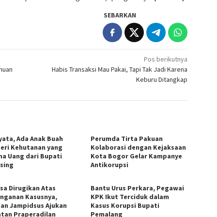
SEBARKAN
Pos berikutnya
ahuan
Habis Transaksi Mau Pakai, Tapi Tak Jadi Karena
Keburu Ditangkap
yata, Ada Anak Buah
Perumda Tirta Pakuan
eri Kehutanan yang
Kolaborasi dengan Kejaksaan
ma Uang dari Bupati
Kota Bogor Gelar Kampanye
sing
Antikorupsi
sa Dirugikan Atas
Bantu Urus Perkara, Pegawai
nganan Kasusnya,
KPK Ikut Terciduk dalam
an Jampidsus Ajukan
Kasus Korupsi Bupati
tan Praperadilan
Pemalang