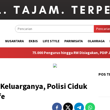
Pencaria
M
NUSANTARA
EKBIS
LIFE STYLE
PARIWISATA
OLAHRAGA
75.000 Pengurus hingga RW Disiagakan, PDIP Jabar Sia
POS T
Keluarganya, Polisi Ciduk
fe