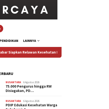
n
PENDIDIKAN
LAINNYA
pkan Relawan Kesehatan Perangi Stunting
PDIP Edukasi K
ERBARU
NUSANTARA
6 Agustus 2026
75.000 Pengurus hingga RW
Disiagakan, PD…
NUSANTARA
6 Agustus 2026
PDIP Edukasi Kesehatan Warga