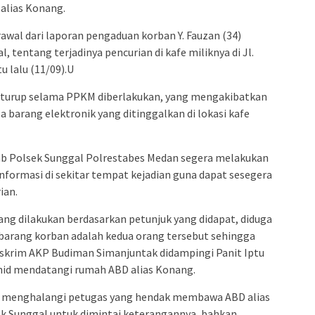
alias Konang.
wal dari laporan pengaduan korban Y. Fauzan (34)
 tentang terjadinya pencurian di kafe miliknya di Jl.
u lalu (11/09).U
i turup selama PPKM diberlakukan, yang mengakibatkan
barang elektronik yang ditinggalkan di lokasi kafe
ab Polsek Sunggal Polrestabes Medan segera melakukan
informasi di sekitar tempat kejadian guna dapat sesegera
ian.
 yang dilakukan berdasarkan petunjuk yang didapat, diduga
arang korban adalah kedua orang tersebut sehingga
eskrim AKP Budiman Simanjuntak didampingi Panit Iptu
hid mendatangi rumah ABD alias Konang.
a menghalangi petugas yang hendak membawa ABD alias
ek Sunggal untuk dimintai keterangannya, bahkan