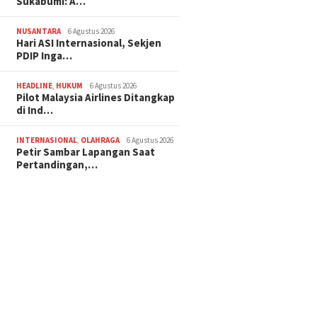
Sukabumi: A…
NUSANTARA
6 Agustus 2026
Hari ASI Internasional, Sekjen
PDIP Inga…
HEADLINE
,
HUKUM
6 Agustus 2026
Pilot Malaysia Airlines Ditangkap
di Ind…
INTERNASIONAL
,
OLAHRAGA
6 Agustus 2026
Petir Sambar Lapangan Saat
Pertandingan,…