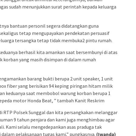
gas sudah menunjukkan surat perintah kepada keluarga
utnya bantuan personil segera didatangkan guna
 sekaligus tetap mengupayakan pendekatan persuasif
luarga tersangka tetap tidak membuka2 pintu rumah.
keduanya berhasil kita amankan saat bersembunyi di atas
ik korban yang masih disimpan di dalam rumah
engamankan barang bukti berupa 2 unit speaker, 1 unit
box fiber yang berisikan 94 keping piringan hitam milik
kan keduanya saat membobol warung korban berupa 1
 sepeda motor Honda Beat, ” tambah Kanit Reskrim
n di RTP Polsek Sunggal dan kita persangkakan melanggar
uman 9 tahun penjara dan kami juga menghimbau agar
ali. Kami selalu mengedepankan asas praduga tak
i dalam pelaksanaan tugas kami,” pungkasnya.
(Iwanda)