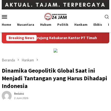
Loncat
ke
konten
Menu
Mobile
Home
Nusantara
Hukum
Politik
Hankam
EkBis
I
Belitung Timur Berujung Kebakaran Kantor PT Timah
Breaking News
Keb
Beranda
Hankam
Dinamika Geopolitik Global Saat ini
Menjadi Tantangan yang Harus Dihadapi
Indonesia
Redaksi
2 Juni 2026