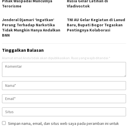
Pihak Waspadai Munculnya
Rusia Gelar Latihan di
Terorisme
Vladivostok
Jenderal Djamari ‘Ingatkan’
TNI AU Gelar Kegiatan di Lanud
Perang Terhadap Narkotika
Baru, Bupati Bogor Tegaskan
Tidak Mungkin Hanya Andalkan
Pentingnya Kolaborasi
BNN
Tinggalkan Balasan
Alamat email Anda tidak akan dipublikasikan.
Ruas yang wajib ditandai
*
Simpan nama, email, dan situs web saya pada peramban ini untuk