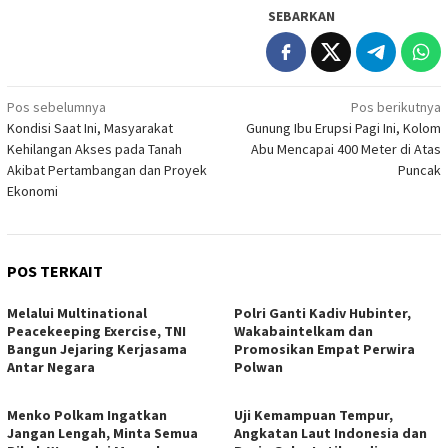
SEBARKAN
Navigasi
Pos sebelumnya
Pos berikutnya
Kondisi Saat Ini, Masyarakat
Gunung Ibu Erupsi Pagi Ini, Kolom
pos
Kehilangan Akses pada Tanah
Abu Mencapai 400 Meter di Atas
Akibat Pertambangan dan Proyek
Puncak
Ekonomi
POS TERKAIT
Melalui Multinational
Polri Ganti Kadiv Hubinter,
Peacekeeping Exercise, TNI
Wakabaintelkam dan
Bangun Jejaring Kerjasama
Promosikan Empat Perwira
Antar Negara
Polwan
Menko Polkam Ingatkan
Uji Kemampuan Tempur,
Jangan Lengah, Minta Semua
Angkatan Laut Indonesia dan