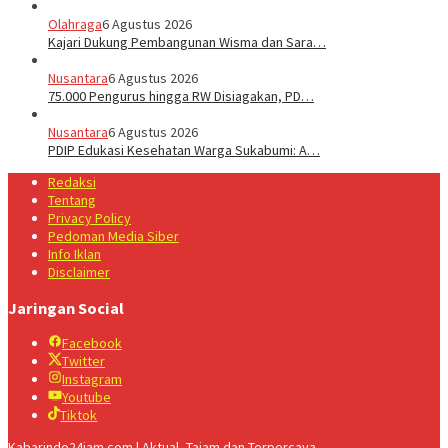
Olahraga
6 Agustus 2026
Kajari Dukung Pembangunan Wisma dan Sara…
Nusantara
6 Agustus 2026
75.000 Pengurus hingga RW Disiagakan, PD…
Nusantara
6 Agustus 2026
PDIP Edukasi Kesehatan Warga Sukabumi: A…
Redaksi
Tentang
Privacy Policy
Pedoman Media Siber
Info Iklan
Disclaimer
Jaringan Social
Facebook
Twitter
Instagram
Youtube
Tiktok
Kabarindo24jam.com | Aktual, Tajam dan Terpercaya