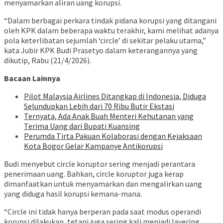
menyamarkan aliran uang korupsi.
“Dalam berbagai perkara tindak pidana korupsi yang ditangani
oleh KPK dalam beberapa waktu terakhir, kami melihat adanya
pola keterlibatan sejumlah ‘circle’ di sekitar pelaku utama,”
kata Jubir KPK Budi Prasetyo dalam keterangannya yang
dikutip, Rabu (21/4/2026).
Bacaan Lainnya
Pilot Malaysia Airlines Ditangkap di Indonesia, Diduga
Selundupkan Lebih dari 70 Ribu Butir Ekstasi
Ternyata, Ada Anak Buah Menteri Kehutanan yang
Terima Uang dari Bupati Kuansing
Perumda Tirta Pakuan Kolaborasi dengan Kejaksaan
Kota Bogor Gelar Kampanye Antikorupsi
Budi menyebut circle koruptor sering menjadi perantara
penerimaan uang. Bahkan, circle koruptor juga kerap
dimanfaatkan untuk menyamarkan dan mengalirkan uang
yang diduga hasil korupsi kemana-mana.
“Circle ini tidak hanya berperan pada saat modus operandi
korupsi dilakukan, tetapi juga sering kali menjadi layering