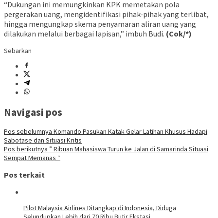
“Dukungan ini memungkinkan KPK memetakan pola
pergerakan uang, mengidentifikasi pihak-pihak yang terlibat,
hingga mengungkap skema penyamaran aliran uang yang
dilakukan melalui berbagai lapisan,” imbuh Budi.
(Cok/*)
Sebarkan
Navigasi pos
Pos sebelumnya
Komando Pasukan Katak Gelar Latihan Khusus Hadapi
Sabotase dan Situasi Kritis
Pos berikutnya
” Ribuan Mahasiswa Turun ke Jalan di Samarinda Situasi
Sempat Memanas “
Pos terkait
Pilot Malaysia Airlines Ditangkap di Indonesia, Diduga
Selundupkan Lebih dari 70 Ribu Butir Ekstasi