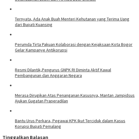
Ternyata, Ada Anak Buah Menteri Kehutanan yang Terima Uang
dari Bupati Kuansing
Perumda Tirta Pakuan Kolaborasi dengan Kejaksaan Kota Bogor
Gelar Kampanye Antikorupsi
Resmi Dilantik,Pengurus GNPK RI Diminta Aktif Kawal
Pembangunan dan Anggaran Negara
Merasa Dirugikan Atas Penanganan Kasusnya, Mantan Jampidsus
Ajukan Gugatan Praperadilan
Bantu Urus Perkara, Pegawai KPK Ikut Terciduk dalam Kasus
Korupsi Bupati Pemalang
Tinggalkan Balasan