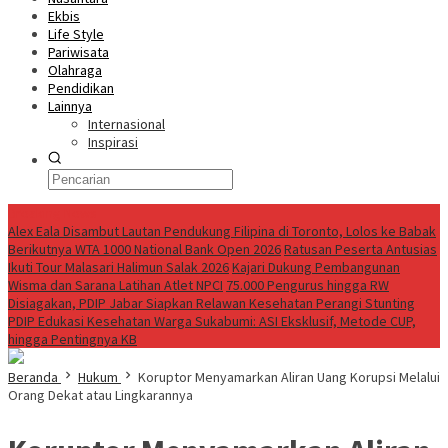
Ekbis
Life Style
Pariwisata
Olahraga
Pendidikan
Lainnya
Internasional
Inspirasi
Breaking News
Alex Eala Disambut Lautan Pendukung Filipina di Toronto, Lolos ke Babak
Berikutnya WTA 1000 National Bank Open 2026
Ratusan Peserta Antusias
Ikuti Tour Malasari Halimun Salak 2026
Kajari Dukung Pembangunan
Wisma dan Sarana Latihan Atlet NPCI
75.000 Pengurus hingga RW
Disiagakan, PDIP Jabar Siapkan Relawan Kesehatan Perangi Stunting
PDIP Edukasi Kesehatan Warga Sukabumi: ASI Eksklusif, Metode CUP,
hingga Pentingnya KB
Beranda
Hukum
Koruptor Menyamarkan Aliran Uang Korupsi Melalui
Orang Dekat atau Lingkarannya