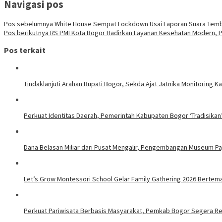
Navigasi pos
Pos sebelumnya
White House Sempat Lockdown Usai Laporan Suara Temba
Pos berikutnya
RS PMI Kota Bogor Hadirkan Layanan Kesehatan Modern, Pa
Pos terkait
Tindaklanjuti Arahan Bupati Bogor, Sekda Ajat Jatnika Monitoring 
Perkuat Identitas Daerah, Pemerintah Kabupaten Bogor ‘Tradisikan
Dana Belasan Miliar dari Pusat Mengalir, Pengembangan Museum Paj
Let’s Grow Montessori School Gelar Family Gathering 2026 Bertema
Perkuat Pariwisata Berbasis Masyarakat, Pemkab Bogor Segera R