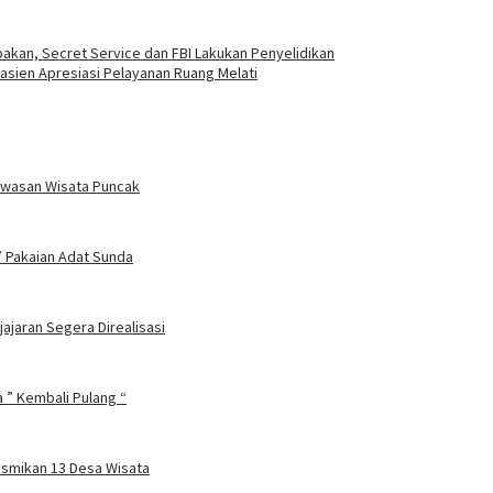
kan, Secret Service dan FBI Lakukan Penyelidikan
sien Apresiasi Pelayanan Ruang Melati
Kawasan Wisata Puncak
’ Pakaian Adat Sunda
ajaran Segera Direalisasi
 ” Kembali Pulang “
esmikan 13 Desa Wisata