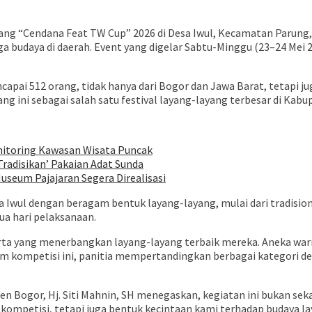
ang “Cendana Feat TW Cup” 2026 di Desa Iwul, Kecamatan Parun
 budaya di daerah. Event yang digelar Sabtu-Minggu (23–24 Mei 2
capai 512 orang, tidak hanya dari Bogor dan Jawa Barat, tetapi j
ng ini sebagai salah satu festival layang-layang terbesar di Kabu
onitoring Kawasan Wisata Puncak
radisikan’ Pakaian Adat Sunda
useum Pajajaran Segera Direalisasi
a Iwul dengan beragam bentuk layang-layang, mulai dari tradisi
a hari pelaksanaan.
serta yang menerbangkan layang-layang terbaik mereka. Aneka wa
kompetisi ini, panitia mempertandingkan berbagai kategori den
n Bogor, Hj. Siti Mahnin, SH menegaskan, kegiatan ini bukan se
nya kompetisi, tetapi juga bentuk kecintaan kami terhadap budaya 