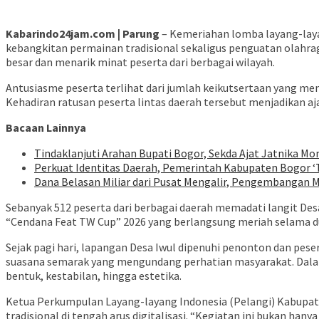
Kabarindo24jam.com | Parung
– Kemeriahan lomba layang-lay
kebangkitan permainan tradisional sekaligus penguatan olahraga
besar dan menarik minat peserta dari berbagai wilayah.
Antusiasme peserta terlihat dari jumlah keikutsertaan yang men
Kehadiran ratusan peserta lintas daerah tersebut menjadikan aja
Bacaan Lainnya
Tindaklanjuti Arahan Bupati Bogor, Sekda Ajat Jatnika M
Perkuat Identitas Daerah, Pemerintah Kabupaten Bogor ‘T
Dana Belasan Miliar dari Pusat Mengalir, Pengembangan M
Sebanyak 512 peserta dari berbagai daerah memadati langit Des
“Cendana Feat TW Cup” 2026 yang berlangsung meriah selama du
Sejak pagi hari, lapangan Desa Iwul dipenuhi penonton dan pe
suasana semarak yang mengundang perhatian masyarakat. Dalam 
bentuk, kestabilan, hingga estetika.
Ketua Perkumpulan Layang-layang Indonesia (Pelangi) Kabupate
tradisional di tengah arus digitalisasi. “Kegiatan ini bukan ha