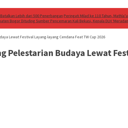
Batalkan Lebih dari 500 Penerbangan
Peringati Milad ke 110 Tahun, Mathla
aten Bogor Dituding Sumber Pencemaran Kali Bekasi, Kepala DLH ‘Merada
daya Lewat Festival Layang-layang Cendana Feat TW Cup 2026
g Pelestarian Budaya Lewat Fes