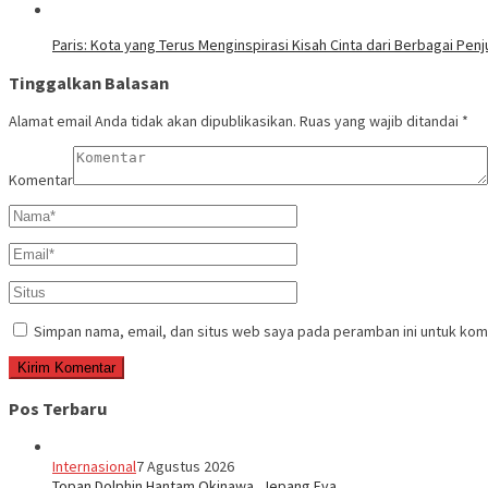
Paris: Kota yang Terus Menginspirasi Kisah Cinta dari Berbagai Penj
Tinggalkan Balasan
Alamat email Anda tidak akan dipublikasikan.
Ruas yang wajib ditandai
*
Komentar
Simpan nama, email, dan situs web saya pada peramban ini untuk kom
Pos Terbaru
Internasional
7 Agustus 2026
Topan Dolphin Hantam Okinawa, Jepang Eva…