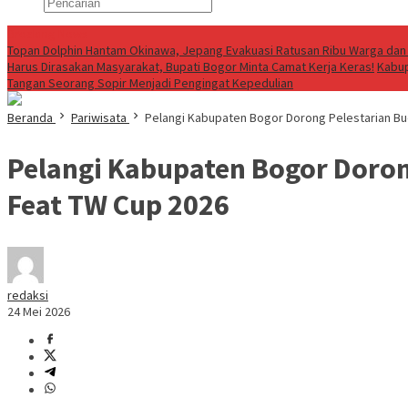
Breaking News
Topan Dolphin Hantam Okinawa, Jepang Evakuasi Ratusan Ribu Warga dan 
Harus Dirasakan Masyarakat, Bupati Bogor Minta Camat Kerja Keras!
Kabup
Tangan Seorang Sopir Menjadi Pengingat Kepedulian
Beranda
Pariwisata
Pelangi Kabupaten Bogor Dorong Pelestarian Bu
Pelangi Kabupaten Bogor Doron
Feat TW Cup 2026
redaksi
24 Mei 2026