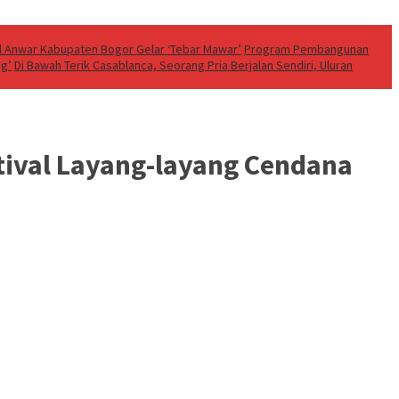
’ul Anwar Kabupaten Bogor Gelar ‘Tebar Mawar’
Program Pembangunan
ng’
Di Bawah Terik Casablanca, Seorang Pria Berjalan Sendiri, Uluran
tival Layang-layang Cendana