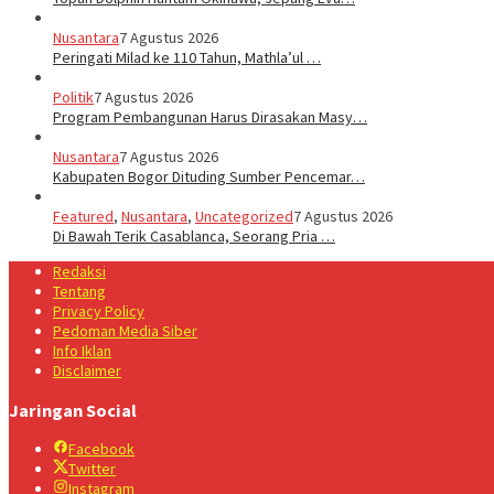
Nusantara
7 Agustus 2026
Peringati Milad ke 110 Tahun, Mathla’ul …
Politik
7 Agustus 2026
Program Pembangunan Harus Dirasakan Masy…
Nusantara
7 Agustus 2026
Kabupaten Bogor Dituding Sumber Pencemar…
Featured
,
Nusantara
,
Uncategorized
7 Agustus 2026
Di Bawah Terik Casablanca, Seorang Pria …
Redaksi
Tentang
Privacy Policy
Pedoman Media Siber
Info Iklan
Disclaimer
Jaringan Social
Facebook
Twitter
Instagram