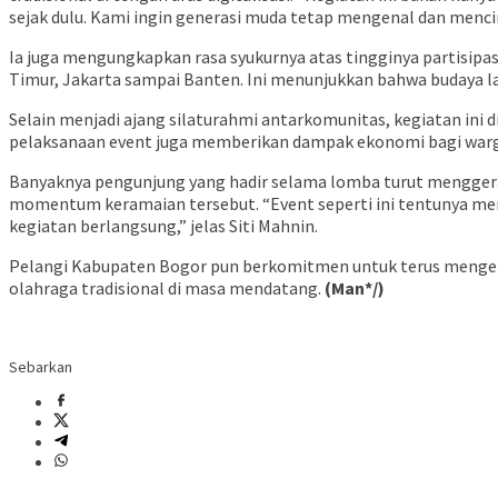
sejak dulu. Kami ingin generasi muda tetap mengenal dan mencint
Ia juga mengungkapkan rasa syukurnya atas tingginya partisipasi
Timur, Jakarta sampai Banten. Ini menunjukkan bahwa budaya l
Selain menjadi ajang silaturahmi antarkomunitas, kegiatan ini 
pelaksanaan event juga memberikan dampak ekonomi bagi warga
Banyaknya pengunjung yang hadir selama lomba turut mengger
momentum keramaian tersebut. “Event seperti ini tentunya m
kegiatan berlangsung,” jelas Siti Mahnin.
Pelangi Kabupaten Bogor pun berkomitmen untuk terus mengemba
olahraga tradisional di masa mendatang.
(Man*/)
Sebarkan