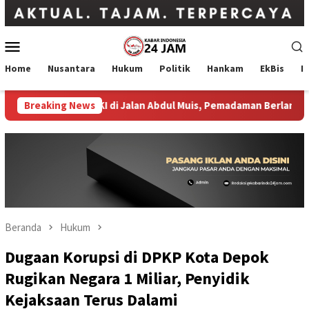
Loncat
ke
konten
Menu
Mobile
Home
Nusantara
Hukum
Politik
Hankam
EkBis
I
ung Bapenda DKI di Jalan Abdul Muis, Pemadaman Berlangsung hi
Breaking News
Beranda
Hukum
Dugaan Korupsi di DPKP Kota Depok
Rugikan Negara 1 Miliar, Penyidik
Kejaksaan Terus Dalami