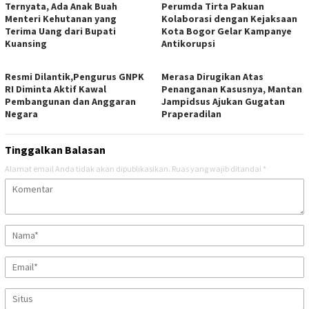
Ternyata, Ada Anak Buah
Perumda Tirta Pakuan
Menteri Kehutanan yang
Kolaborasi dengan Kejaksaan
Terima Uang dari Bupati
Kota Bogor Gelar Kampanye
Kuansing
Antikorupsi
Resmi Dilantik,Pengurus GNPK
Merasa Dirugikan Atas
RI Diminta Aktif Kawal
Penanganan Kasusnya, Mantan
Pembangunan dan Anggaran
Jampidsus Ajukan Gugatan
Negara
Praperadilan
Tinggalkan Balasan
Alamat email Anda tidak akan dipublikasikan.
Ruas yang wajib ditandai
*